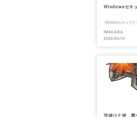
Windowsセ
Windowsセキュリテ
Windows11
PowerS
IMAKARA
2022/05/10
茨城は土浦、霞
設定
倉庫
水道