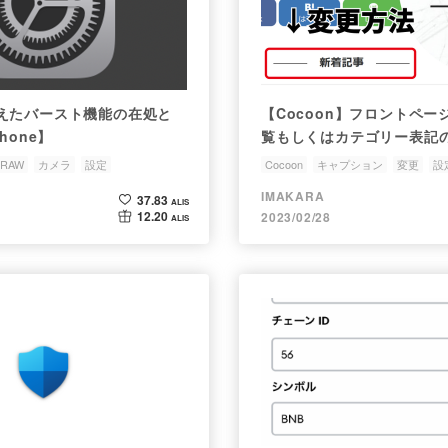
えたバースト機能の在処と
【Cocoon】フロントペ
hone】
覧もしくはカテゴリー表記
表記(キャプション)を変更
RAW
カメラ
設定
Cocoon
キャプション
変更
設
IMAKARA
37.83
ALIS
12.20
2023/02/28
ALIS