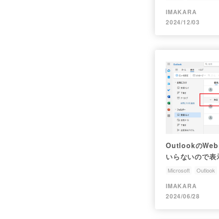
IMAKARA
2024/12/03
Outlookの
いらないので表
Microsoft
Outlook
IMAKARA
2024/06/28