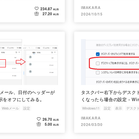
IMAKARA
234.87
ALIS
27.20
2024/10/15
ALIS
Webメール、日付のヘッダーが
タスクバー右下からデスク
示をオフにしてみる。
くなったら場合の設定 - Win
Webメール
設定
Windows11
設定
表示
デスク
IMAKARA
26.70
ALIS
5.00
2024/03/30
ALIS