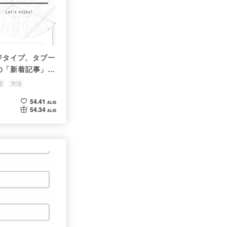
ージタイプ、タブ一
の「新着記事」の
したい場合。
定
方法
54.41
ALIS
54.34
ALIS