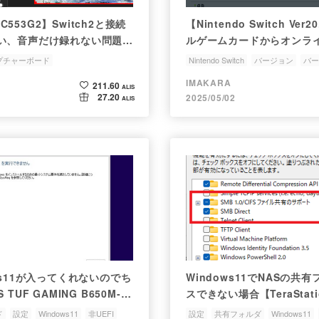
GC553G2】Switch2と接続
【Nintendo Switch Ver
い、音声だけ録れない問題解
ルゲームカードからオンラ
証への戻し方。
プチャーボード
Nintendo Switch
バージョン
バー
オンラインライセンス認証
設定
IMAKARA
211.60
ALIS
27.20
2025/05/02
ALIS
ws11が入ってくれないのでち
Windows11でNASの共
TUF GAMING B650M-
スできない場合【TeraStatio
ド
設定
Windows11
非UEFI
設定
共有フォルダ
Windows11