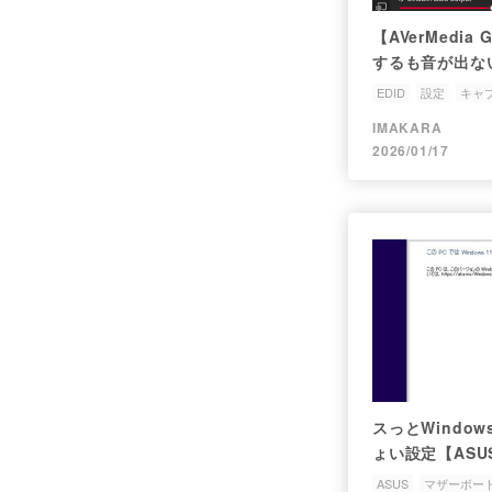
【AVerMedia 
するも音が出な
決まで。
EDID
設定
キャ
IMAKARA
2026/01/17
スっとWindo
ょい設定【ASUS 
E】
ASUS
マザーボー