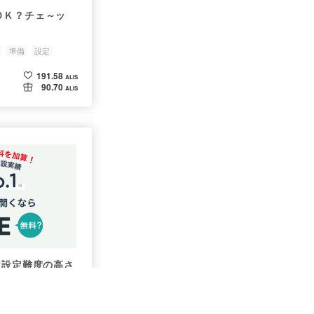
ＯＫ？チェ～ッ
準備
設定
191.58
ALIS
90.70
ALIS
は設定難度の高さ
lytics
設定