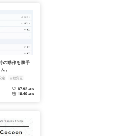
下時の動作を勝手
さん。
設定
自動変更
87.92
ALIS
18.40
ALIS