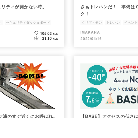
キュリティが開かない時。
さぁトレハンだ！…準備は
ク！
ィ
セキュリティダッシュボード
クリプトモン
トレハン
イベント
hell
設定
IMAKARA
105.02
ALIS
21.10
2022/04/16
ALIS
ケ浦のすぐ近くにお呼ばれ。
【BASE】アクセスの低さ
によるもの。
漏れ
交換
base
SEO
アナリティクス
ana