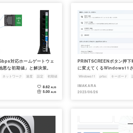
]10Gbps対応ホームゲートウェ
PRINTSCREENボタン押
地悪な初期値」と解決策。
に変えてくるWindows11
ネットワーク
速度
設定
初期値
Windows11
prtsc
キーボード
IMAKARA
8.62
ALIS
5.00
2023/06/26
ALIS