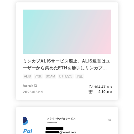
ミンカブALISサービス廃止。ALIS運営はユ
ーザーから集めたETHを勝手にミンカブ売
却しただけ
ALIS
詐欺
SCAM
ETH売却
廃止
haruki3
104.47
ALIS
2.10
2025/05/19
ALIS