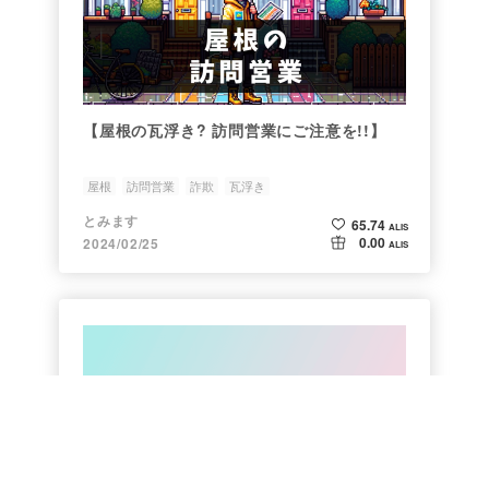
【屋根の瓦浮き? 訪問営業にご注意を!!】
屋根
訪問営業
詐欺
瓦浮き
とみます
65.74
ALIS
0.00
2024/02/25
ALIS