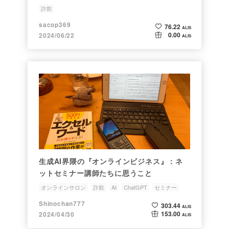
詐欺
sacop369
76.22
ALIS
0.00
2024/06/22
ALIS
生成AI界隈の『オンラインビジネス』：ネ
ットセミナー講師たちに思うこと
オンラインサロン
詐欺
AI
ChatGPT
セミナー
Shinochan777
303.44
ALIS
153.00
2024/04/30
ALIS