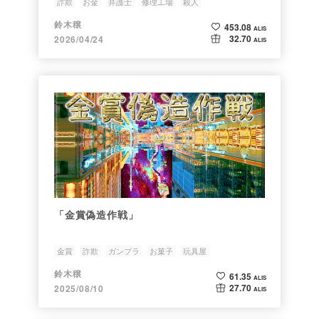
詐欺
お金
弁護士
修理工場
殺人
鈴木穣
453.08
ALIS
32.70
2026/04/24
ALIS
「金賞偽造作戦」
金賞
詐欺
ガンプラ
お菓子
玩具屋
鈴木穣
61.35
ALIS
27.70
2025/08/10
ALIS