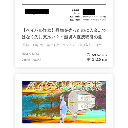
【ペイパル詐欺】品物を売ったのに入金…で
はなく先に支払い？：越境＆直接取引の危険
性
詐欺
PayPal
ネットオークション
直接取引
海外
IMAKARA
59.67
ALIS
31.30
2025/04/23
ALIS