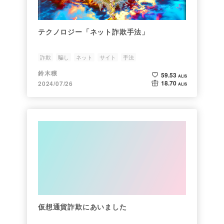
テクノロジー「ネット詐欺手法」
詐欺
騙し
ネット
サイト
手法
鈴木穣
59.53
ALIS
18.70
2024/07/26
ALIS
仮想通貨詐欺にあいました