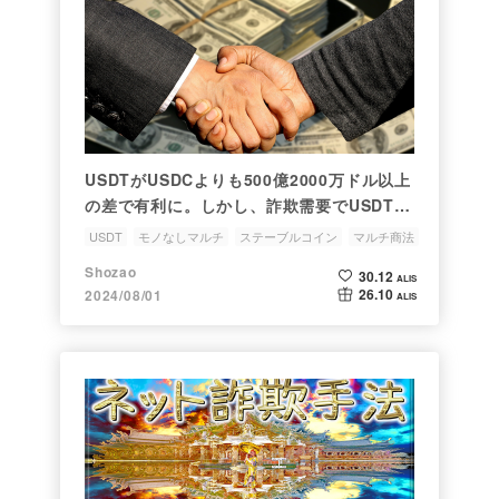
USDTがUSDCよりも500億2000万ドル以上
の差で有利に。しかし、詐欺需要でUSDTの
安全担保に懸念が
USDT
モノなしマルチ
ステーブルコイン
マルチ商法
詐欺
Shozao
30.12
ALIS
26.10
2024/08/01
ALIS