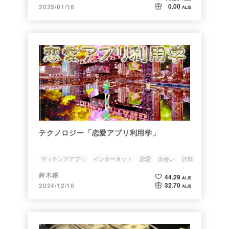
0.00
2025/01/16
ALIS
テクノロジー「恋愛アプリ利用学」
マッチングアプリ
インターネット
恋愛
出会い
詐欺
鈴木穣
44.29
ALIS
32.70
2024/12/10
ALIS