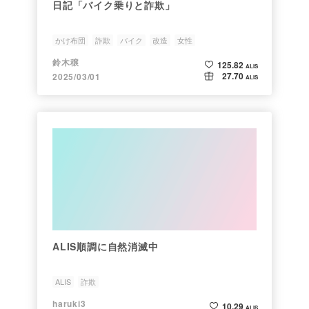
日記「バイク乗りと詐欺」
かけ布団
詐欺
バイク
改造
女性
鈴木穣
125.82
ALIS
27.70
2025/03/01
ALIS
ALIS順調に自然消滅中
ALIS
詐欺
haruki3
10.29
ALIS