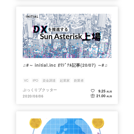
♫#～ initial.inc ｵﾘｼﾞﾅﾙ記事(20/07) ～#♫
VC
IPO
資金調達
起業家
創業者
ぷっくりプクッター
9.25
ALIS
21.00
2020/08/06
ALIS