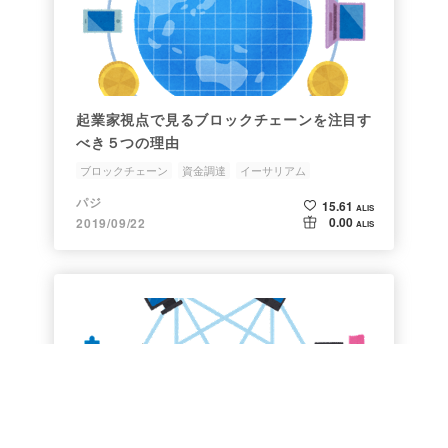
起業家視点で見るブロックチェーンを注目す
べき５つの理由
ブロックチェーン
資金調達
イーサリアム
トークンエコノミー
トークン
パジ
15.61
ALIS
0.00
2019/09/22
ALIS