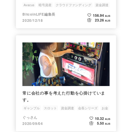
Avacus
暗号資産
クラウドファンディング
資金調達
BitcoinLIFE編集長
156.94
ALIS
23.26
2020/12/18
ALIS
常に会社の事を考えた行動を心掛けていま
す。
ギャンブル
スロット
資金調達
会長シリーズ
お金
ぐっさん
10.32
ALIS
5.50
2020/09/04
ALIS