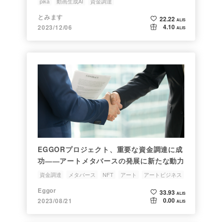
pika
動画生成AI
資金調達
とみます
22.22
ALIS
4.10
2023/12/06
ALIS
EGGORプロジェクト、重要な資金調達に成
功――アートメタバースの発展に新たな動力
資金調達
メタバース
NFT
アート
アートビジネス
Eggor
33.93
ALIS
0.00
2023/08/21
ALIS