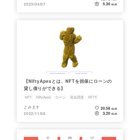
5.30
2023/04/07
ALIS
【NiftyApesとは、NFTを担保にローンの
貸し借りができる】
NFT
NiftyApes
ローン
資金調達
NFTfi
とみます
20.58
ALIS
3.20
2022/11/08
ALIS