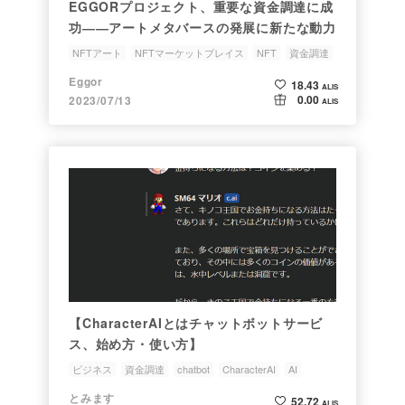
EGGORプロジェクト、重要な資金調達に成
功――アートメタバースの発展に新たな動力
NFTアート
NFTマーケットプレイス
NFT
資金調達
メタバース
Eggor
18.43
ALIS
0.00
2023/07/13
ALIS
【CharacterAIとはチャットボットサービ
ス、始め方・使い方】
ビジネス
資金調達
chatbot
CharacterAI
AI
とみます
52.72
ALIS