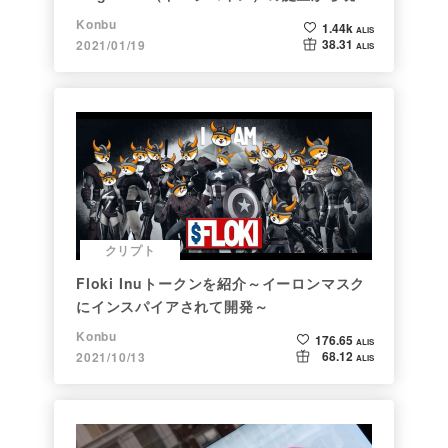
まで。注目される非証券性🐶
Konbu
1.44k
ALIS
38.31
2021/01/19
ALIS
クリプト
Floki Inuトークンを紹介～イーロンマスク
にインスパイアされて開発～
Konbu
176.65
ALIS
68.12
2021/10/13
ALIS