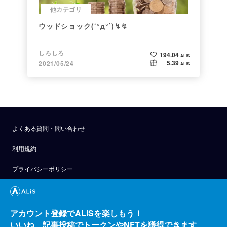
他カテゴリ
ウッドショック(´°д°`)↯↯
しろしろ
194.04
ALIS
5.39
2021/05/24
ALIS
よくある質問・問い合わせ
利用規約
プライバシーポリシー
公式アナウンス
技術ブログ
アカウント登録でALISを楽しもう！
いいね、記事投稿でトークンやNFTを獲得できます