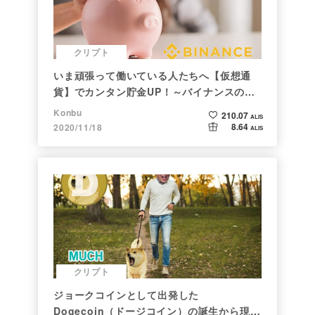
クリプト
いま頑張って働いている人たちへ【仮想通
貨】でカンタン貯金UP！～バイナンスの使
い方初心者編～
Konbu
210.07
ALIS
8.64
2020/11/18
ALIS
クリプト
ジョークコインとして出発した
Dogecoin（ドージコイン）の誕生から現在