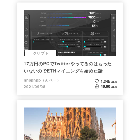
クリプト
17万円のPCでTwitterやってるのはもった
いないのでETHマイニングを始めた話
nnppnpp（んぺー）
1.34k
ALIS
46.60
2021/09/08
ALIS