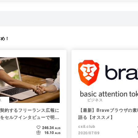
すめ！
ス
ビジネス
契約するフリーランス広報に
【最新】Braveブラウザの
をセルフインタビューで明か
語る【オススメ】
cx8.club
246.34
ALIS
16.10
2020/07/09
ALIS