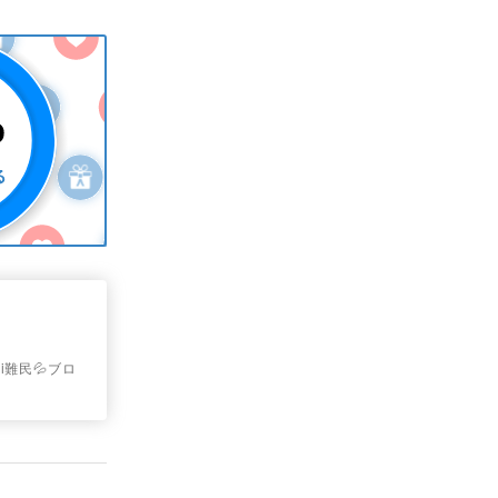
i難民💦ブロ