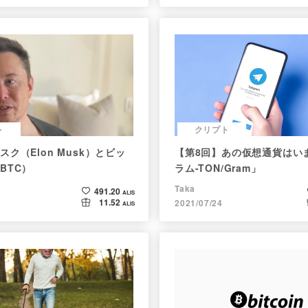
ト
クリプト
ク（Elon Musk）とビッ
【第8回】あの仮想通貨はい
BTC）
ラム-TON/Gram」
Taka
491.20
ALIS
11.52
2021/07/24
ALIS