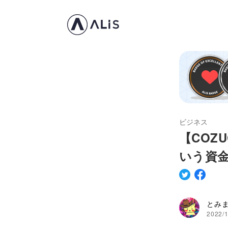
ビジネス
【COZ
いう資
とみ
2022/1