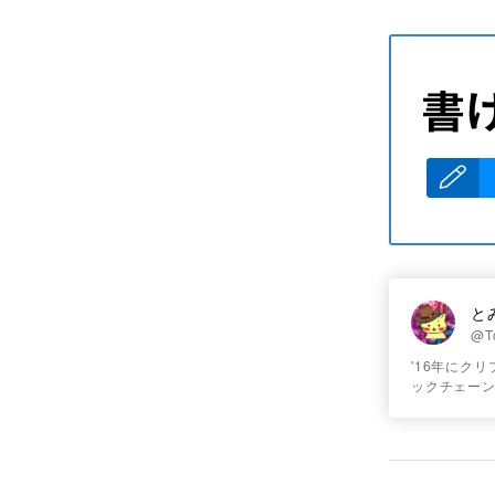
と
@T
'16年にク
ックチェー