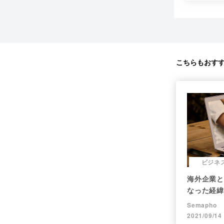
こちらもおす
ビジネ
海外企業と
なった経緯
す！
Semapho
2021/09/14