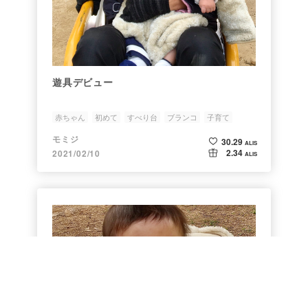
遊具デビュー
赤ちゃん
初めて
すべり台
ブランコ
子育て
モミジ
30.29
ALIS
2.34
2021/02/10
ALIS