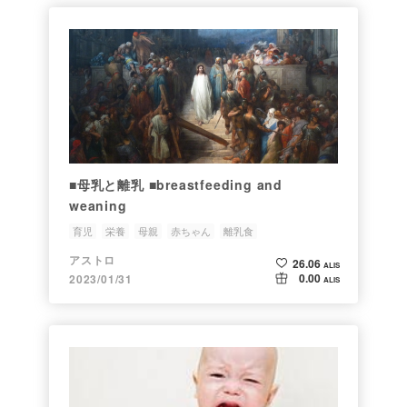
■母乳と離乳 ■breastfeeding and
weaning
育児
栄養
母親
赤ちゃん
離乳食
アストロ
26.06
ALIS
0.00
2023/01/31
ALIS