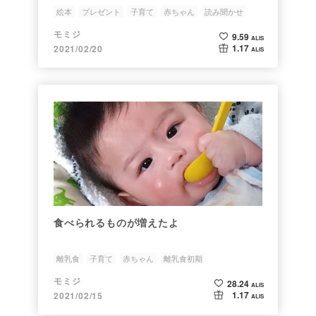
絵本
プレゼント
子育て
赤ちゃん
読み聞かせ
モミジ
9.59
ALIS
1.17
2021/02/20
ALIS
食べられるものが増えたよ
離乳食
子育て
赤ちゃん
離乳食初期
モミジ
28.24
ALIS
1.17
2021/02/15
ALIS