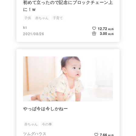
初めて立ったので記念にブロックチェーン上
に！w
子供
赤ちゃん
子育て
kt
12.72
ALIS
3.00
2021/08/26
ALIS
やっぱ今は今しかねー
赤ちゃん
今の事
ツムグハウス
7.66
ALIS