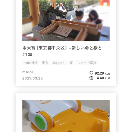
水天宮 (東京都中央区）~新しい命と桜と
#135
matol神社
東京
赤ちゃん
桜
スマホで写真
matol
92.29
ALIS
4.40
2021/03/28
ALIS