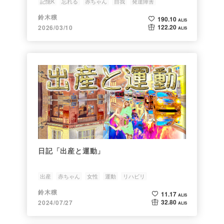
記憶K
忘れる
赤ちゃん
自我
発達障害
鈴木穣
190.10
ALIS
122.20
2026/03/10
ALIS
日記「出産と運動」
出産
赤ちゃん
女性
運動
リハビリ
鈴木穣
11.17
ALIS
32.80
2024/07/27
ALIS