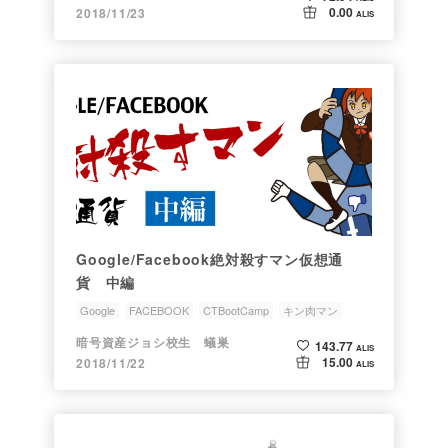
0.00
2018/11/23
ALIS
Google/Facebook絶対殺すマン仮想通
貨 中編
Google
FACEBOOK
CTBootCamp
キン肉マン
絶対殺すマン
暗号資産ジョシ校生 蟻巣
143.77
ALIS
15.00
2018/11/22
ALIS