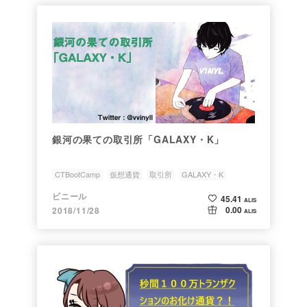
銀河の果ての取引所「GALAXY・K」
CTBootCamp
仮想通貨
取引所
GALAXY・K
マイニング
ビニール
45.41
ALIS
0.00
2018/11/28
ALIS