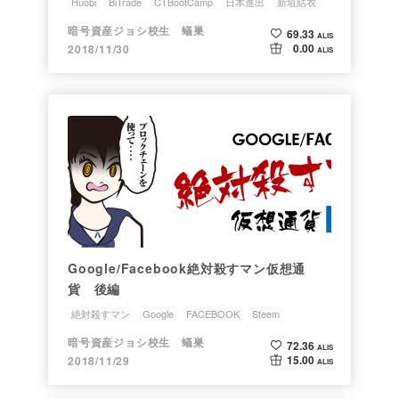
Huobi
BiTrade
CTBootCamp
日本進出
新垣結衣
暗号資産ジョシ校生 蟻巣
69.33
ALIS
0.00
2018/11/30
ALIS
Google/Facebook絶対殺すマン仮想通
貨 後編
絶対殺すマン
Google
FACEBOOK
Steem
CTBootCamp
暗号資産ジョシ校生 蟻巣
72.36
ALIS
15.00
2018/11/29
ALIS