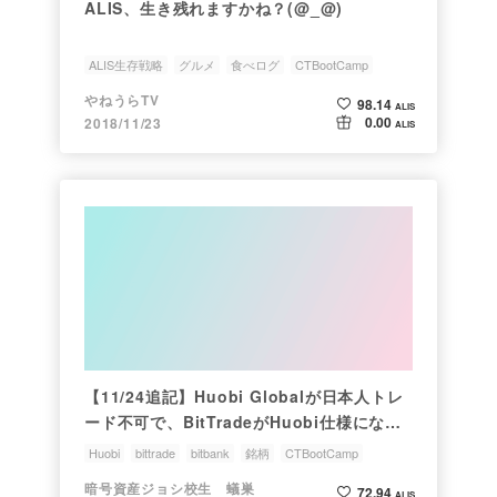
ALIS、生き残れますかね？(@_@)
ALIS生存戦略
グルメ
食べログ
CTBootCamp
やねうらTV
98.14
ALIS
0.00
2018/11/23
ALIS
【11/24追記】Huobi Globalが日本人トレ
ード不可で、BitTradeがHuobi仕様になる
んですって！
Huobi
bittrade
bitbank
銘柄
CTBootCamp
暗号資産ジョシ校生 蟻巣
72.94
ALIS