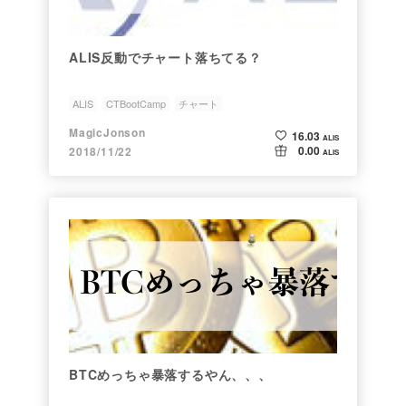
ALIS反動でチャート落ちてる？
ALIS
CTBootCamp
チャート
MagicJonson
16.03
ALIS
0.00
2018/11/22
ALIS
BTCめっちゃ暴落するやん、、、