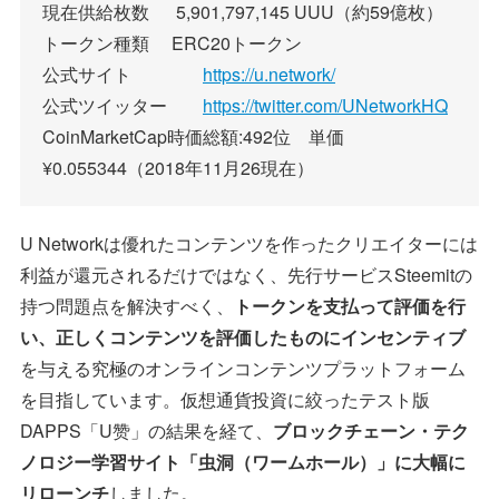
現在供給枚数 5,901,797,145 UUU（約59億枚）
トークン種類 ERC20トークン
公式サイト
https://u.network/
公式ツイッター
https://twitter.com/UNetworkHQ
CoinMarketCap時価総額:492位 単価
¥0.055344（2018年11月26現在）
U Networkは優れたコンテンツを作ったクリエイターには
利益が還元されるだけではなく、先行サービスSteemitの
持つ問題点を解決すべく、
トークンを支払って評価を行
い、正しくコンテンツを評価したものにインセンティブ
を与える究極のオンラインコンテンツプラットフォーム
を目指しています。仮想通貨投資に絞ったテスト版
DAPPS「U赞」の結果を経て、
ブロックチェーン・テク
ノロジー学習サイト「虫洞（ワームホール）」に大幅に
リローンチ
しました。