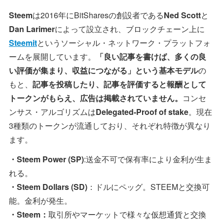
Steem
は2016年にBitSharesの創設者である
Ned Scott
と
Dan Larimer
によって設立され、ブロックチェーン上に
Steemit
というソーシャル・ネットワーク・プラットフォ
ームを展開しています。
「良い記事を書けば、多くの良
い評価が集まり、収益につながる」という基本モデル
の
もと、
記事を投稿したり、記事を評価すると報酬として
トークンがもらえ、広告は掲載されていません。
コンセ
ンサス・アルゴリズムは
Delegated-Proof of stake
。現在
3種類のトークンが流通しており、それぞれ特徴が異なり
ます。
・Steem Power (SP)
:送金不可で保有率により金利が生ま
れる。
・Steem Dollars (SD)
：ドルにペッグ。STEEMと交換可
能。金利が発生。
・Steem：
取引所やマーケットで様々な仮想通貨と交換