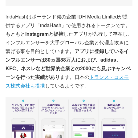
indaHashはポーランド発の企業 IDH Media Limitedが提
供するアプリ「indaHash」で使用されるトークンです。
もともと
Instagramと提携
したアプリが先行して存在し、
インフルエンサーを大手グローバル企業と代理店抜きに
繋げる事を目的としています。
アプリに登録しているイ
ンフルエンサーは80ヵ国88万人におよび、adidas、
KFC、ネスレなど世界的企業との2000にも及ぶキャンペ
ーンを行った実績があり
ます。日本の
トランス・コスモ
ス株式会社も提携
しているようです。