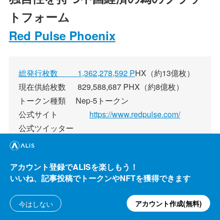
トフォーム
Red Pulse Phoenix
総発行枚数 1,362,278,592 P
HX（約13億枚）
現在供給枚数 829,588,687 PHX（約8億枚）
トークン種類 Nep-5トークン
公式サイト
https://www.redpulse.com/
公式ツイッター
https://twitter.com/red_pulse_china
Red Pulse公式アプリ
AppStore
・
GooglePLAY
アカウント登録でALISを楽しもう！
CoinMarketCap時価総額:257位 単価¥1.2（2018年
いいね、記事投稿でトークンやNFTを獲得できます
11月26現在）
アカウント作成(無料)
今はしない
RedPulseとは研究者や専門家が分析した中国国内の金融