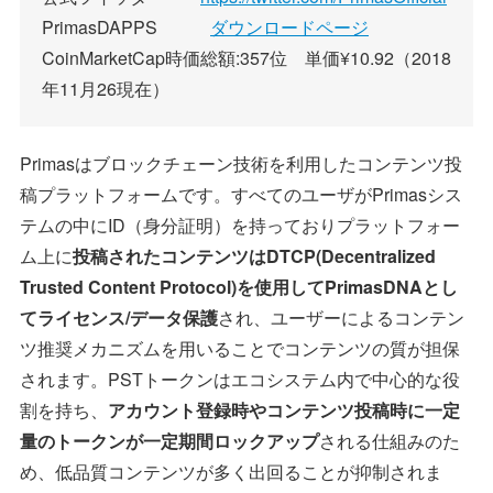
PrimasDAPPS
ダウンロードページ
CoinMarketCap時価総額:357位 単価¥10.92（2018
年11月26現在）
Primasはブロックチェーン技術を利用したコンテンツ投
稿プラットフォームです。すべてのユーザがPrimasシス
テムの中にID（身分証明）を持っておりプラットフォー
ム上に
投稿されたコンテンツはDTCP(Decentralized
Trusted Content Protocol)を使用してPrimasDNAとし
てライセンス/データ保護
され、ユーザーによるコンテン
ツ推奨メカニズムを用いることでコンテンツの質が担保
されます。PSTトークンはエコシステム内で中心的な役
割を持ち、
アカウント登録時やコンテンツ投稿時に一定
量のトークンが一定期間ロックアップ
される仕組みのた
め、低品質コンテンツが多く出回ることが抑制されま