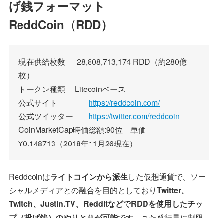
げ銭フォーマット
ReddCoin（RDD）
現在供給枚数 28,808,713,174 RDD（約280億
枚）
トークン種類 Litecoinベース
公式サイト
https://reddcoin.com/
公式ツイッター
https://twitter.com/reddcoin
CoinMarketCap時価総額:90位 単価
¥0.148713（2018年11月26現在）
Reddcoinは
ライトコインから派生
した仮想通貨で、ソー
シャルメディアとの融合を目的としており
Twitter、
Twitch、Justin.TV、RedditなどでRDDを使用したチッ
プ（投げ銭）のやりとりが可能
です。また発行量に制限