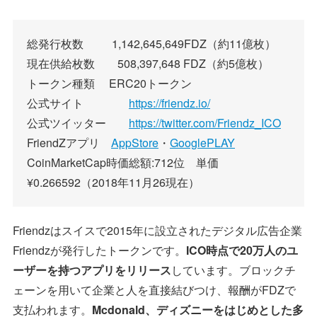
総発行枚数 1,142,645,649FDZ（約11億枚）
現在供給枚数 508,397,648 FDZ（約5億枚）
トークン種類 ERC20トークン
公式サイト
https://friendz.io/
公式ツイッター
https://twitter.com/Friendz_ICO
FriendZアプリ
AppStore
・
GooglePLAY
CoinMarketCap時価総額:712位 単価
¥0.266592（2018年11月26現在）
Friendzはスイスで2015年に設立されたデジタル広告企業
Friendzが発行したトークンです。
ICO時点で20万人のユ
ーザーを持つアプリをリリース
しています。ブロックチ
ェーンを用いて企業と人を直接結びつけ、報酬がFDZで
支払われます。
Mcdonald、ディズニーをはじめとした多