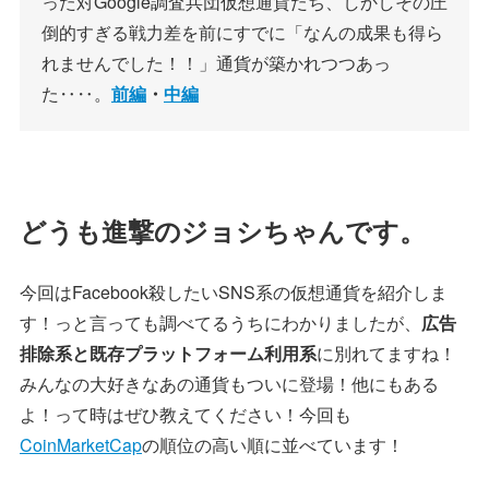
った対Google調査兵団仮想通貨たち、しかしその圧
倒的すぎる戦力差を前にすでに「なんの成果も得ら
れませんでした！！」通貨が築かれつつあっ
た‥‥。
前編
・
中編
どうも進撃のジョシちゃんです。
今回はFacebook殺したいSNS系の仮想通貨を紹介しま
す！っと言っても調べてるうちにわかりましたが、
広告
排除系と
既存プラットフォーム利用系
に別れてますね！
みんなの大好きなあの通貨もついに登場！他にもある
よ！って時はぜひ教えてください！今回も
CoinMarketCap
の順位の高い順に並べています！