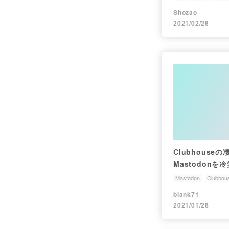
Shozao
2021/02/26
Clubhous
Mastodonを
Mastodon
Clubhou
blank71
2021/01/28