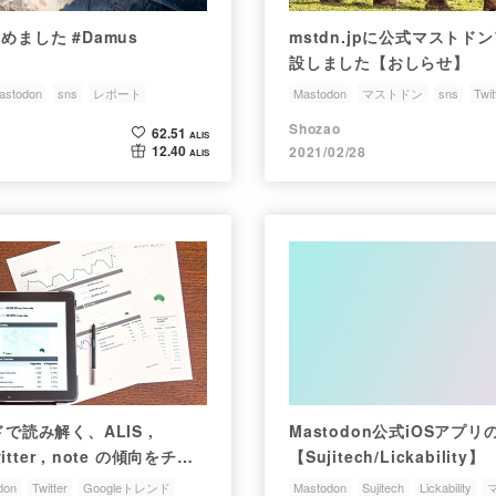
めました #Damus
mstdn.jpに公式マスト
設しました【おしらせ】
astodon
sns
レポート
Mastodon
マストドン
sns
Twit
Shozao
62.51
ALIS
12.40
2021/02/28
ALIS
ドで読み解く、ALIS ,
Mastodon公式iOSアプ
witter , note の傾向をチェ
【Sujitech/Lickability】
don
Twitter
Googleトレンド
Mastodon
Sujitech
Lickability