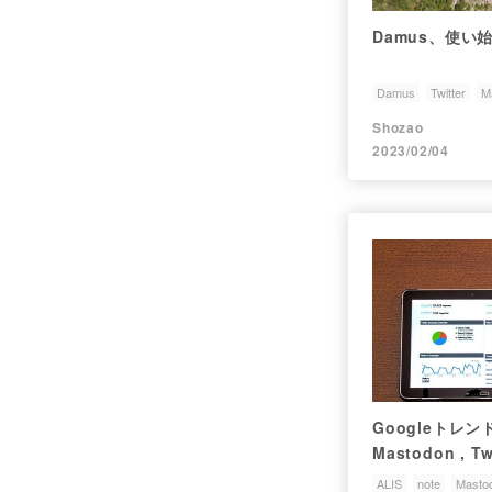
Damus、使い始
Damus
Twitter
M
Shozao
2023/02/04
Googleトレン
Mastodon , T
ック
ALIS
note
Masto