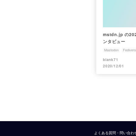
mstdn.jp の2
ンタビュー
Mastodon
Fediver
Sujitech
blank71
2020/12/01
よくある質問・問い合わ