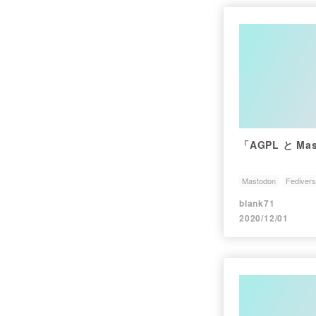
「AGPL と M
Mastodon
Fediver
blank71
2020/12/01