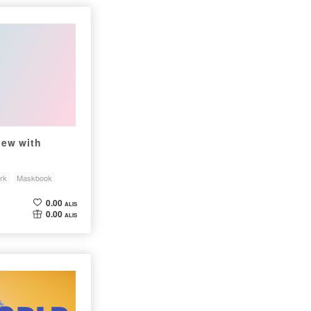
iew with
rk
Maskbook
0.00
ALIS
0.00
ALIS