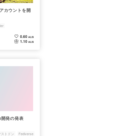
ドンアカウントを開
ter
0.60
ALIS
1.10
ALIS
リの開発の発表
マストドン
Fediverse