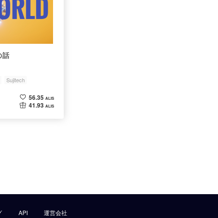
の話
Sujitech
56.35
ALIS
41.93
ALIS
グ
API
運営会社