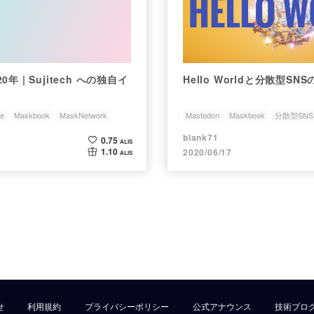
020年 | Sujitech への独自イ
Hello Worldと分散型SNS
se
Maskbook
MaskNetwork
Mastodon
Maskbook
分散型SNS
blank71
0.75
ALIS
1.10
2020/06/17
ALIS
せ
利用規約
プライバシーポリシー
公式アナウンス
技術ブロ