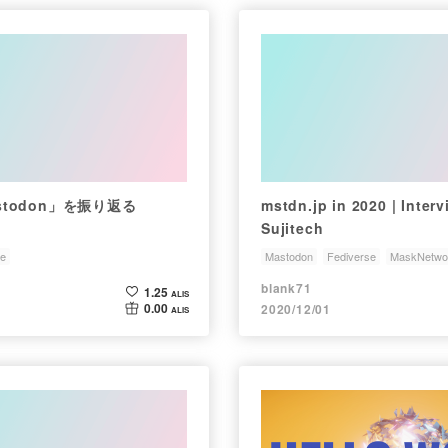
astodon」を振り返る
mstdn.jp in 2020 | Interv
Sujitech
se
Mastodon
Fediverse
MaskNetwo
Sujitech
blank71
1.25
ALIS
0.00
2020/12/01
ALIS