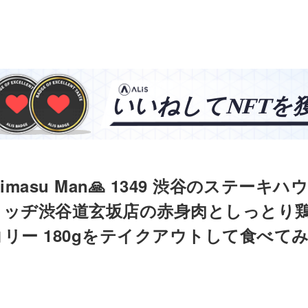
dakimasu Man🙏 1349 渋谷のステーキ
ロッヂ渋谷道玄坂店の赤身肉としっとり
リー 180gをテイクアウトして食べて