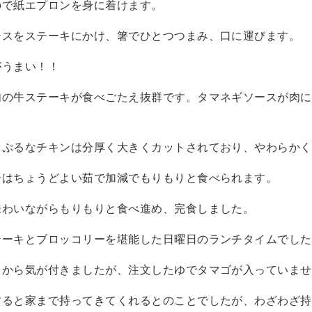
ので紙エプロンを身に着けます。
ースをステーキにかけ、箸でひとつつまみ、口に運びます。
がうまい！！
肉の牛ステーキが食べごたえ抜群です。タマネギソースが肉に
るぷるなチキンは分厚く大きくカットされており、やわらかく
ーはちょうどよい茹で加減でもりもりと食べられます。
味わいながらもりもりと食べ進め、完食しました。
テーキとブロッコリーを堪能した日曜日のランチタイムでした
てから気が付きましたが、注文したゆでタマゴが入っていませ
すると家まで持ってきてくれるとのことでしたが、わざわざ持