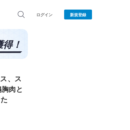
ログイン
新規登録
ハウス、ス
鶏胸肉と
みた