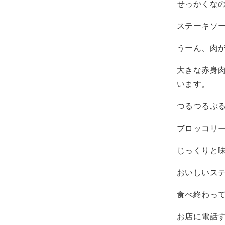
せっかくな
ステーキソ
うーん、肉
大きな赤身
います。
つるつるぷ
ブロッコリ
じっくりと
おいしいス
食べ終わっ
お店に電話