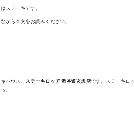
チはステーキです。
しながら本文をお読みください。
ーキハウス、
ステーキロッヂ 渋谷道玄坂店
です。ステーキロ
ちら。