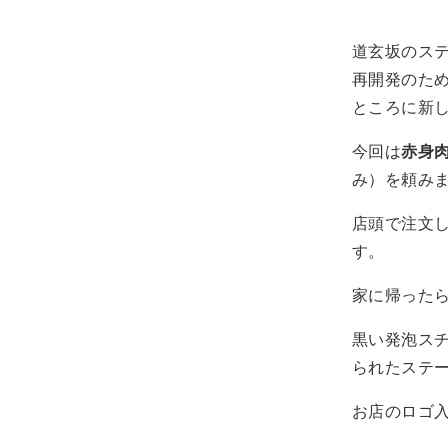
道玄坂のス
再開発のため
ところに新
今回は
赤身肉
み）を頼みま
店頭で注文
す。
家に帰った
黒い発泡ス
られたステ
お店のロゴ