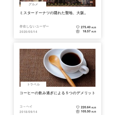
グルメ
ミスタードーナツの隠れた聖地、大阪。
存在しないユーザー
275.40
ALIS
18.57
2020/05/14
ALIS
トラベル
コーヒーの飲み過ぎによる５つのデメリット
コ～ヘイ
220.64
ALIS
105.50
2018/09/14
ALIS