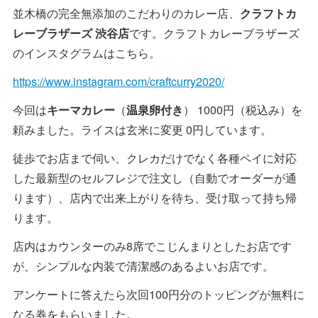
並木橋の完全無添加のこだわりのカレー店、
クラフトカ
レーブラザーズ 渋谷店
です。クラフトカレーブラザーズ
のインスタグラムはこちら。
https://www.instagram.com/craftcurry2020/
今回は
キーマカレー
（
温泉卵付き
） 1000円（税込み）を
頼みました。ライスは玄米に変更 0円しています。
徒歩でお店まで伺い、クレカだけでなく各種ペイに対応
した最新型のセルフレジで注文し（自動でオーダーが通
ります）、店内で出来上がりを待ち、受け取って持ち帰
ります。
店内はカウンターのみ8席でこじんまりとしたお店です
が、シンプルな内装で清潔感のあるよいお店です。
アンケートに答えたら次回100円分のトッピングが無料に
なる券をもらいました。