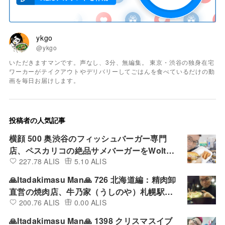
ykgo
@ykgo
いただきますマンです。声なし、3分、無編集。 東京・渋谷の独身在宅
ワーカーがテイクアウトやデリバリーしてごはんを食べているだけの動
画を毎日お届けします。
投稿者の人気記事
横顔 500 奥渋谷のフィッシュバーガー専門
店、ペスカリコの絶品サメバーガーをWoltで
227.78 ALIS
5.10 ALIS
デリバリーして食べてみた
🙏Itadakimasu Man🙏 726 北海道編：精肉卸
直営の焼肉店、牛乃家（うしのや）札幌駅北
200.76 ALIS
0.00 ALIS
口店の満腹ランチ定食を店内で食べてみた
🙏Itadakimasu Man🙏 1398 クリスマスイブ