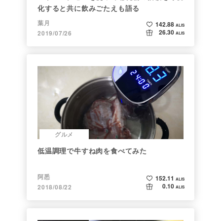
化すると共に飲みごたえも語る
葉月
142.88
ALIS
26.30
2019/07/26
ALIS
グルメ
低温調理で牛すね肉を食べてみた
阿悉
152.11
ALIS
0.10
2018/08/22
ALIS