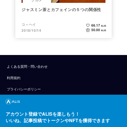
ジャスミン茶とカフェインの５つの関係性
コ～ヘイ
66.17
ALIS
50.00
2018/10/14
ALIS
よくある質問・問い合わせ
利用規約
プライバシーポリシー
公式アナウンス
技術ブログ
アカウント登録でALISを楽しもう！
いいね、記事投稿でトークンやNFTを獲得できます
API