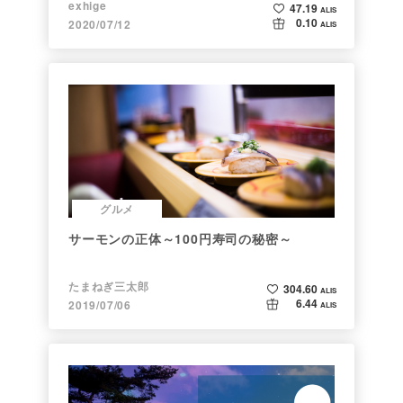
exhige
47.19
ALIS
0.10
2020/07/12
ALIS
グルメ
サーモンの正体～100円寿司の秘密～
たまねぎ三太郎
304.60
ALIS
6.44
2019/07/06
ALIS