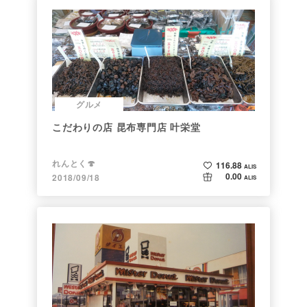
グルメ
こだわりの店 昆布専門店 叶栄堂
れんとく🍄
116.88
ALIS
0.00
2018/09/18
ALIS