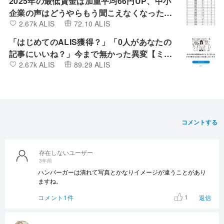
2025年の最低賃金は加重平均66円UP、中小
企業の声はどうやらもう聞こえなくなったよ
2.67k ALIS
72.10 ALIS
うです。
「はじめてのALIS獲得？」「0人があなたの
記事にいいね？」今まで無かった異変【ミン
2.67k ALIS
89.29 ALIS
カブIR】
コメントする
存在しないユーザー
3年前
ハンバーガーは潰れて写真とかなりイメージが違うことがあり
ますね。
1
コメント1件
返信