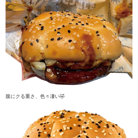
腹にクる重さ、色々凄い🤣