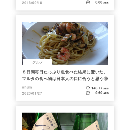
0.00
2018/09/18
ALIS
グルメ
８日間毎日たっぷり魚食べた結果に驚いた。
マルタの食べ物は日本人の口に合うと思う⑥
shum
146.77
ALIS
9.60
2020/01/27
ALIS