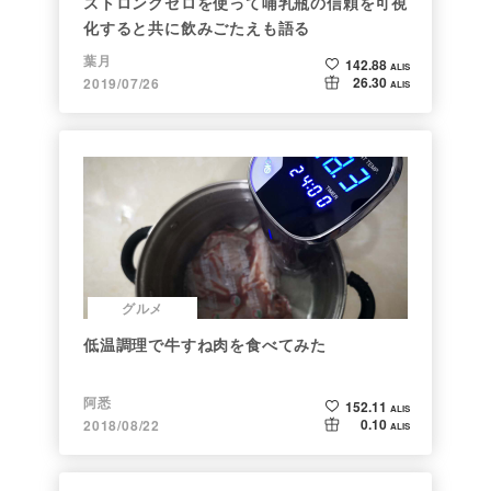
ストロングゼロを使って哺乳瓶の信頼を可視
化すると共に飲みごたえも語る
葉月
142.88
ALIS
26.30
2019/07/26
ALIS
グルメ
低温調理で牛すね肉を食べてみた
阿悉
152.11
ALIS
0.10
2018/08/22
ALIS