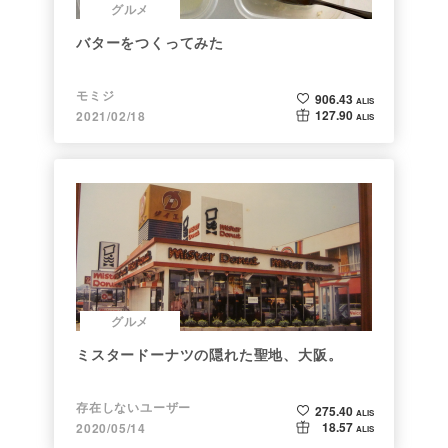
グルメ
バターをつくってみた
モミジ
906.43
ALIS
127.90
2021/02/18
ALIS
グルメ
ミスタードーナツの隠れた聖地、大阪。
存在しないユーザー
275.40
ALIS
18.57
2020/05/14
ALIS