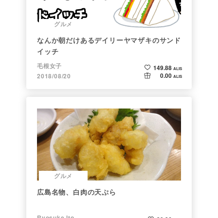
グルメ
なんか朝だけあるデイリーヤマザキのサンド
イッチ
毛根女子
149.88
ALIS
0.00
2018/08/20
ALIS
グルメ
広島名物、白肉の天ぷら
Ryosuke Ito