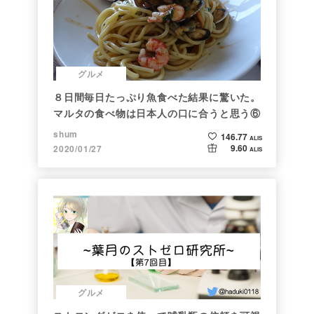
グルメ
８日間毎日たっぷり魚食べた結果に驚いた。
マルタの食べ物は日本人の口に合うと思う⑥
shum
146.77
ALIS
9.60
2020/01/27
ALIS
グルメ