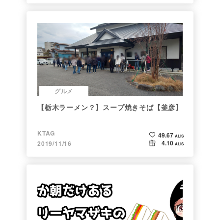
グルメ
【栃木ラーメン？】スープ焼きそば【釜彦】
KTAG
49.67
ALIS
4.10
2019/11/16
ALIS