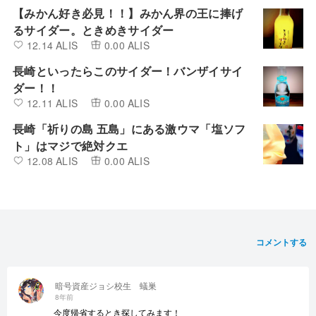
【みかん好き必見！！】みかん界の王に捧げ
るサイダー。ときめきサイダー
12.14 ALIS
0.00 ALIS
長崎といったらこのサイダー！バンザイサイ
ダー！！
12.11 ALIS
0.00 ALIS
長崎「祈りの島 五島」にある激ウマ「塩ソフ
ト」はマジで絶対クエ
12.08 ALIS
0.00 ALIS
コメントする
暗号資産ジョシ校生 蟻巣
8年前
今度帰省するとき探してみます！