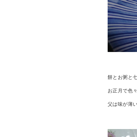
餅とお粥と
お正月で色
父は味が薄い