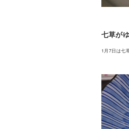
七草が
1月7日は七