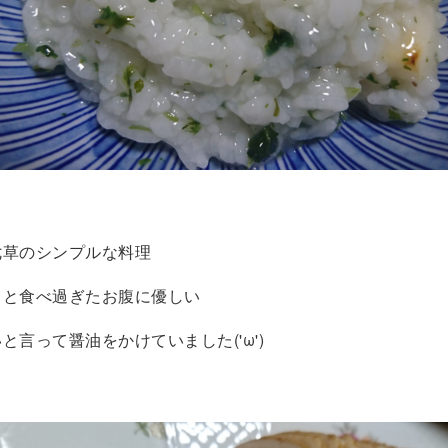
七草のシンプルな料理
々と食べ過ぎたお腹に優しい
と言って醤油をかけていました('ω')