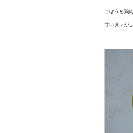
ごぼうを鶏
甘いタレが