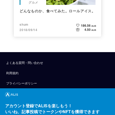
グルメ
どんなものか、食べてみた。ロールアイス。
shum
186.56
ALIS
4.50
2018/09/14
ALIS
よくある質問・問い合わせ
利用規約
プライバシーポリシー
公式アナウンス
技術ブログ
アカウント登録でALISを楽しもう！
いいね、記事投稿でトークンやNFTを獲得できます
API