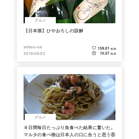
グルメ
【日本酒】ひやおろしの誤解
shimo-na
159.01
ALIS
10.57
2019/09/23
ALIS
グルメ
８日間毎日たっぷり魚食べた結果に驚いた。
マルタの食べ物は日本人の口に合うと思う⑥