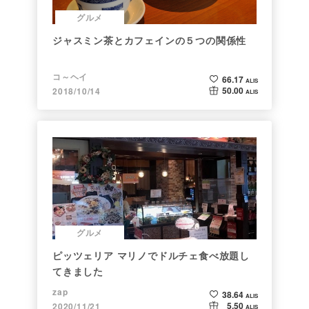
グルメ
ジャスミン茶とカフェインの５つの関係性
コ～ヘイ
66.17
ALIS
50.00
2018/10/14
ALIS
グルメ
ピッツェリア マリノでドルチェ食べ放題し
てきました
zap
38.64
ALIS
5.50
2020/11/21
ALIS