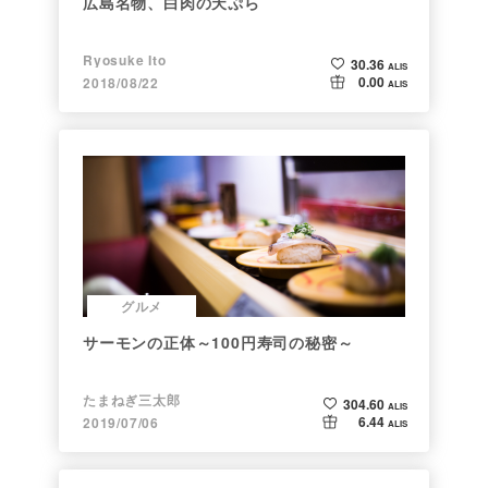
広島名物、白肉の天ぷら
Ryosuke Ito
30.36
ALIS
0.00
2018/08/22
ALIS
グルメ
サーモンの正体～100円寿司の秘密～
たまねぎ三太郎
304.60
ALIS
6.44
2019/07/06
ALIS