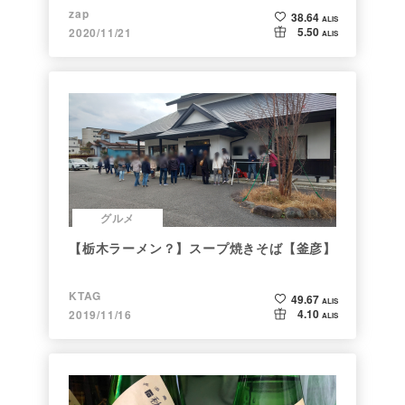
zap
38.64
ALIS
5.50
2020/11/21
ALIS
グルメ
【栃木ラーメン？】スープ焼きそば【釜彦】
KTAG
49.67
ALIS
4.10
2019/11/16
ALIS