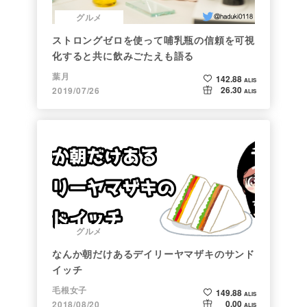
グルメ
ストロングゼロを使って哺乳瓶の信頼を可視
化すると共に飲みごたえも語る
葉月
142.88
ALIS
26.30
2019/07/26
ALIS
グルメ
なんか朝だけあるデイリーヤマザキのサンド
イッチ
毛根女子
149.88
ALIS
0.00
2018/08/20
ALIS