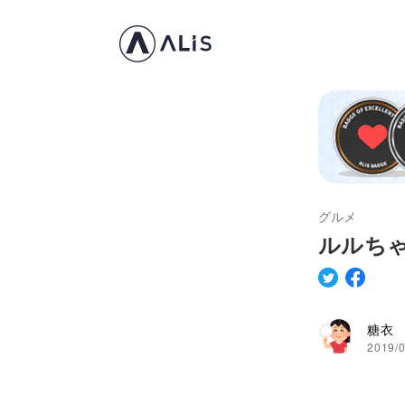
グルメ
ルルち
糖衣
2019/0