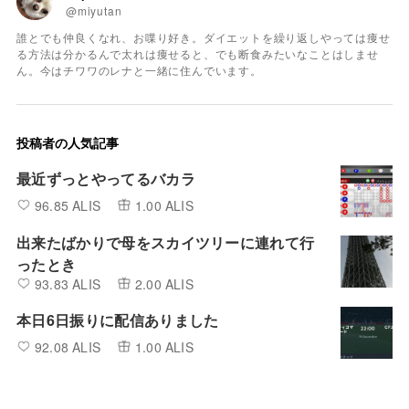
@miyutan
誰とでも仲良くなれ、お喋り好き。ダイエットを繰り返しやっては痩せ
る方法は分かるんで太れは痩せると、でも断食みたいなことはしませ
ん。今はチワワのレナと一緒に住んでいます。
投稿者の人気記事
最近ずっとやってるバカラ
96.85 ALIS
1.00 ALIS
出来たばかりで母をスカイツリーに連れて行
ったとき
93.83 ALIS
2.00 ALIS
本日6日振りに配信ありました
92.08 ALIS
1.00 ALIS