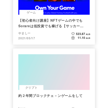
ゲーム
【初心者向け講座】NFTゲームの中でも
Sorareは低投資でも稼げる【サッカー
×NFT×BCG】
やましー
523.87
ALIS
11.10
2021/05/17
ALIS
クリプト
約２年間ブロックチェ－ンゲームをして