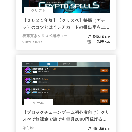
クリプト
【２０２１年版】【クリスペ】採掘（ガチ
ャ）のコツとは？レアカードの排出率を上げ
る方法【初心者向け】
後藤寛@クリスペ招待コード→LHiH
542.16
ALIS
3.90
2021/10/11
ALIS
ゲーム
【ブロックチェーンゲーム初心者向け】クリ
スぺで無課金で誰でも毎月2000円稼げる時
代がきた
はらゆ
461.86
ALIS