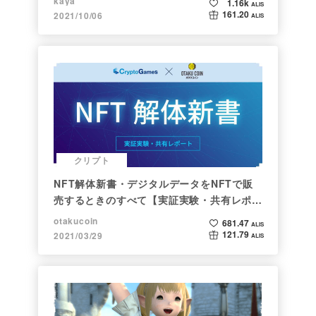
kaya
1.16k
ALIS
161.20
2021/10/06
ALIS
クリプト
NFT解体新書・デジタルデータをNFTで販
売するときのすべて【実証実験・共有レポー
ト】
otakucoin
681.47
ALIS
121.79
2021/03/29
ALIS