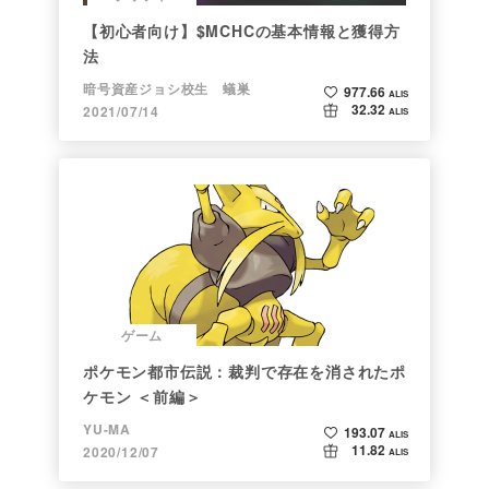
【初心者向け】$MCHCの基本情報と獲得方
法
暗号資産ジョシ校生 蟻巣
977.66
ALIS
32.32
2021/07/14
ALIS
ゲーム
ポケモン都市伝説：裁判で存在を消されたポ
ケモン ＜前編＞
YU-MA
193.07
ALIS
11.82
2020/12/07
ALIS