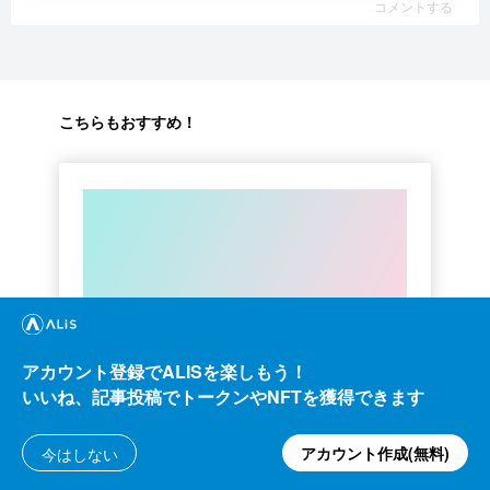
コメントする
こちらもおすすめ！
クリプト
アカウント登録でALISを楽しもう！
約２年間ブロックチェ－ンゲームをして
いいね、記事投稿でトークンやNFTを獲得できます
kaya
1.16k
ALIS
アカウント作成(無料)
今はしない
161.20
2021/10/06
ALIS