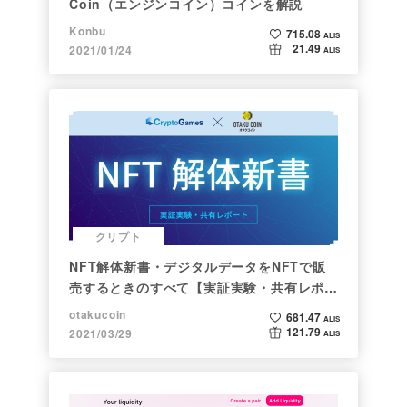
Coin（エンジンコイン）コインを解説
Konbu
715.08
ALIS
21.49
2021/01/24
ALIS
クリプト
NFT解体新書・デジタルデータをNFTで販
売するときのすべて【実証実験・共有レポー
ト】
otakucoin
681.47
ALIS
121.79
2021/03/29
ALIS