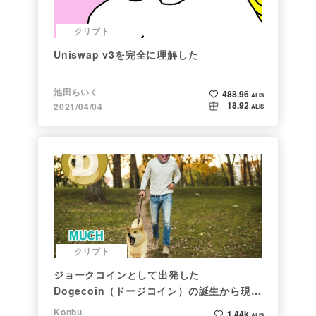
クリプト
Uniswap v3を完全に理解した
池田らいく
488.96
ALIS
18.92
2021/04/04
ALIS
クリプト
ジョークコインとして出発した
Dogecoin（ドージコイン）の誕生から現在
まで。注目される非証券性🐶
Konbu
1.44k
ALIS