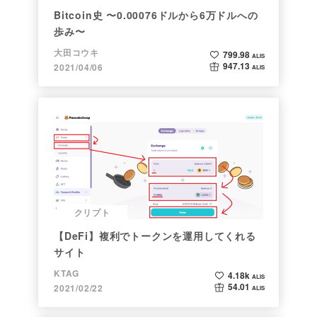
Bitcoin史 〜0.00076ドルから6万ドルへの
歩み〜
大田コウキ
799.98
ALIS
947.13
2021/04/06
ALIS
クリプト
【DeFi】複利でトークンを運用してくれる
サイト
KTAG
4.18k
ALIS
54.01
2021/02/22
ALIS