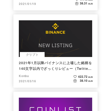
38.31
2021/01/19
ALIS
クリプト
2021年1月以降バイナンスに上場した銘柄を
140文字以内でざっくりレビュー（Twitter
向け情報まとめ）
Konbu
422.72
ALIS
38.10
2021/03/16
ALIS