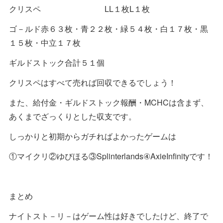
クリスペ LL１枚L１枚
ゴ－ルド赤６３枚・青２２枚・緑５４枚・白１７枚・黒
１５枚・中立１７枚
ギルドストック合計５１個
クリスペはすべて売れば回収できるでしょう！
また、給付金・ギルドストック報酬・MCHCは含まず、
あくまでざっくりとした収支です。
しっかりと初期からガチればよかったゲームは
①マイクリ②ゆびほる③Splinterlands④AxieInfinityです！
まとめ
ナイトスト－リ－はゲーム性は好きでしたけど、終了で