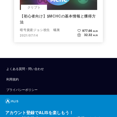
クリプト
【初心者向け】$MCHCの基本情報と獲得方
法
暗号資産ジョシ校生 蟻巣
977.66
ALIS
32.32
2021/07/14
ALIS
よくある質問・問い合わせ
利用規約
プライバシーポリシー
公式アナウンス
技術ブログ
アカウント登録でALISを楽しもう！