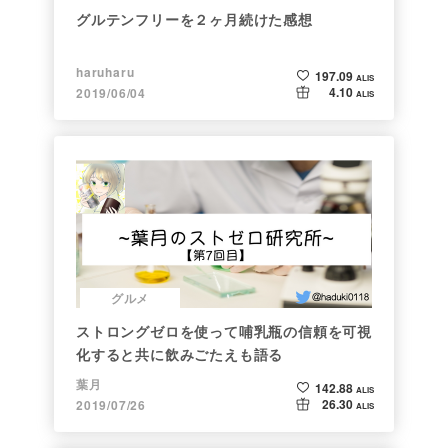
グルテンフリーを２ヶ月続けた感想
haruharu
197.09
ALIS
4.10
2019/06/04
ALIS
グルメ
ストロングゼロを使って哺乳瓶の信頼を可視
化すると共に飲みごたえも語る
葉月
142.88
ALIS
26.30
2019/07/26
ALIS