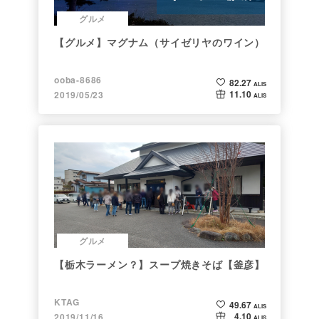
グルメ
【グルメ】マグナム（サイゼリヤのワイン）
ooba-8686
82.27
ALIS
11.10
2019/05/23
ALIS
グルメ
【栃木ラーメン？】スープ焼きそば【釜彦】
KTAG
49.67
ALIS
4.10
2019/11/16
ALIS