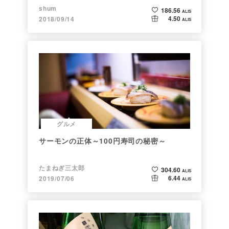
shum
186.56
ALIS
4.50
2018/09/14
ALIS
グルメ
サーモンの正体～100円寿司の秘密～
たまねぎ三太郎
304.60
ALIS
6.44
2019/07/06
ALIS