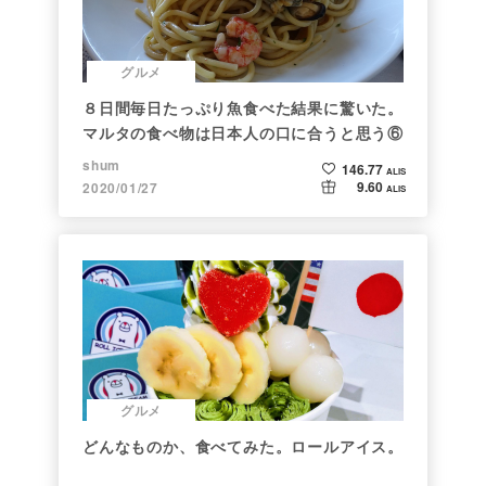
グルメ
８日間毎日たっぷり魚食べた結果に驚いた。
マルタの食べ物は日本人の口に合うと思う⑥
shum
146.77
ALIS
9.60
2020/01/27
ALIS
グルメ
どんなものか、食べてみた。ロールアイス。