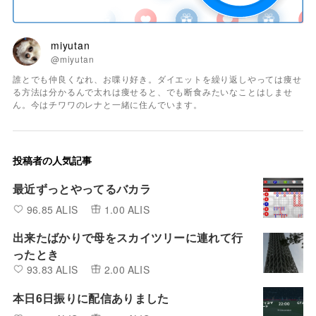
miyutan
@miyutan
誰とでも仲良くなれ、お喋り好き。ダイエットを繰り返しやっては痩せ
る方法は分かるんで太れは痩せると、でも断食みたいなことはしませ
ん。今はチワワのレナと一緒に住んでいます。
投稿者の人気記事
最近ずっとやってるバカラ
96.85 ALIS
1.00 ALIS
出来たばかりで母をスカイツリーに連れて行
ったとき
93.83 ALIS
2.00 ALIS
本日6日振りに配信ありました