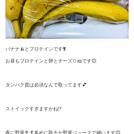
バナナ🍌とプロテインです❣️
お昼もプロテインと卵とチーズ🥚🧀です😊
タンパク質は必須なんで取ってます💕
ストイックすぎますかね⁉️
夜に野菜🥦🥬多めに取るか野菜ジュースで補います😊