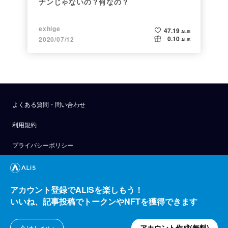
ナンじゃないの？何なの？
exhige
47.19
ALIS
0.10
2020/07/12
ALIS
よくある質問・問い合わせ
利用規約
プライバシーポリシー
公式アナウンス
技術ブログ
アカウント登録でALISを楽しもう！
いいね、記事投稿でトークンやNFTを獲得できます
API
運営会社
アカウント作成(無料)