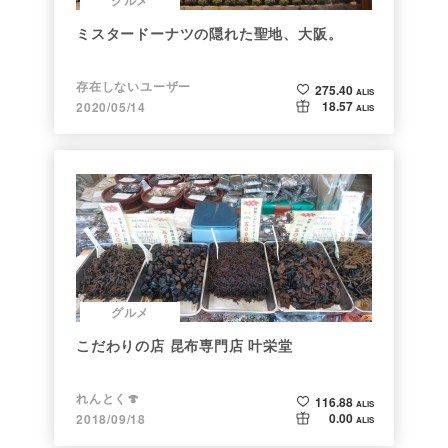
グルメ
ミスタードーナツの隠れた聖地、大阪。
存在しないユーザー
275.40
ALIS
18.57
2020/05/14
ALIS
グルメ
こだわりの店 昆布専門店 叶栄堂
れんとく🍄
116.88
ALIS
0.00
2018/09/18
ALIS