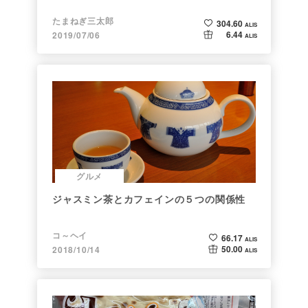
たまねぎ三太郎
304.60
ALIS
6.44
2019/07/06
ALIS
グルメ
ジャスミン茶とカフェインの５つの関係性
コ～ヘイ
66.17
ALIS
50.00
2018/10/14
ALIS