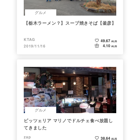
グルメ
【栃木ラーメン？】スープ焼きそば【釜彦】
KTAG
49.67
ALIS
4.10
2019/11/16
ALIS
グルメ
ピッツェリア マリノでドルチェ食べ放題し
てきました
zap
38.64
ALIS