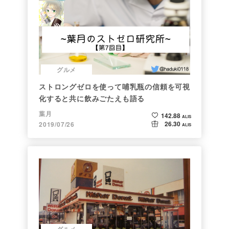
グルメ
ストロングゼロを使って哺乳瓶の信頼を可視
化すると共に飲みごたえも語る
葉月
142.88
ALIS
26.30
2019/07/26
ALIS