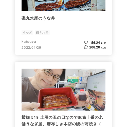
磯丸水産のうな丼
うなぎ
磯丸水産
katsuya
56.24
ALIS
208.20
2022/01/29
ALIS
横顔 519 土用の丑の日なので麻布十番の老
舗うなぎ屋、麻布しき本店の鰻の蒲焼き（う