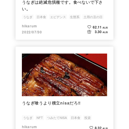
うなぎは絶滅危惧種です。食べないで下さ
い。
うなぎ
日本食
エビデンス
生態系
土用の丑の日
hikarum
62.11
ALIS
3.30
2022/07/30
ALIS
うなぎ喰うより積立nisaだろ‼️
うなぎ
NFT
つみたてNISA
日本食
投資
hikarum
8.32
ALIS