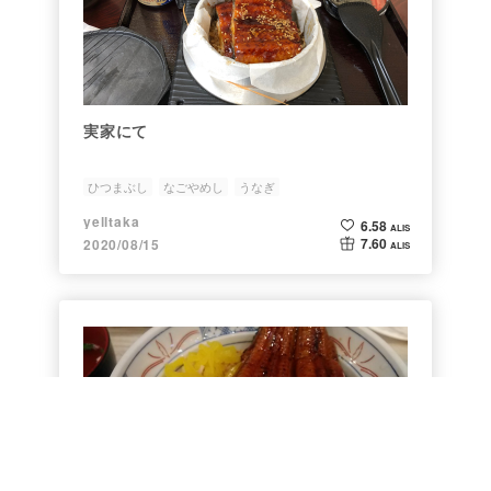
実家にて
ひつまぶし
なごやめし
うなぎ
yelltaka
6.58
ALIS
7.60
2020/08/15
ALIS