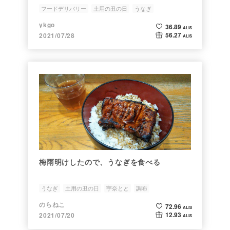
なぎのみ）をWoltでデリバリーして食べて
フードデリバリー
土用の丑の日
うなぎ
みた
ykgo
36.89
ALIS
56.27
2021/07/28
ALIS
梅雨明けしたので、うなぎを食べる
うなぎ
土用の丑の日
宇奈とと
調布
のらねこ
72.96
ALIS
12.93
2021/07/20
ALIS