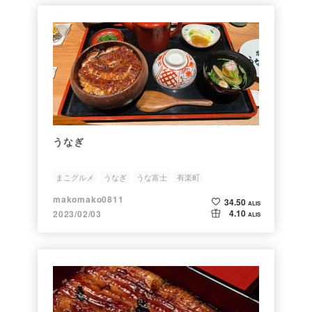
うなぎ
まこグルメ
うなぎ
うな富士
有楽町
makomako0811
34.50
ALIS
4.10
2023/02/03
ALIS