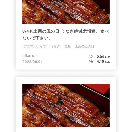
8/4も土用の丑の日 うなぎ絶滅危惧種。食べ
ないで下さい。
アニマルライツ
うなぎ
畜産
土用の丑の日
hikarum
12.04
ALIS
4.10
2022/08/01
ALIS