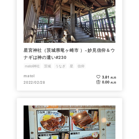
星宮神社（茨城県竜ヶ崎市 ）~妙見信仰＆ウ
ナギは神の遣い#230
matol神社
茨城
うなぎ
星
信仰
matol
3.81
ALIS
0.00
2022/02/28
ALIS