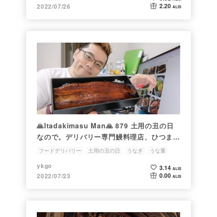
2.20
2022/07/26
ALIS
🙏Itadakimasu Man🙏 879 土用の丑の日
なので。デリバリー専門鰻料理店、ひつまぶ
しうな喜広尾店の上壱本うな重をWoltでデ
フードデリバリー
土用の丑の日
うなぎ
うな重
リバリーして食べてみた
ykgo
3.14
ALIS
0.00
2022/07/23
ALIS