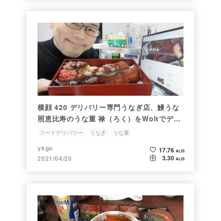
横顔 420 デリバリー専門うなぎ店、鰻うな
照恵比寿のうな重 禄（ろく）をWoltでデリ
バリーして食べてみた
フードデリバリー
うなぎ
うな重
ykgo
17.76
ALIS
3.30
2021/04/20
ALIS