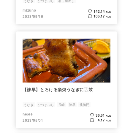
うなぎ
ひつまぶし
名古屋めし
mizuno
142.14
ALIS
106.17
2023/09/16
ALIS
【諫早】とろける楽焼うなぎに舌鼓
うなぎ
ひつまぶし
長崎
諫早
北御門
nejee
36.61
ALIS
4.17
2023/05/01
ALIS