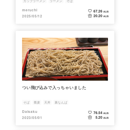
カップラーメン
ラーメン
そば
meruchi
67.26
ALIS
20.20
2025/05/12
ALIS
つい飛び込みで入っちゃいました
そば
蕎麦
天丼
裏なんば
Daisaku
76.54
ALIS
5.20
2023/05/01
ALIS