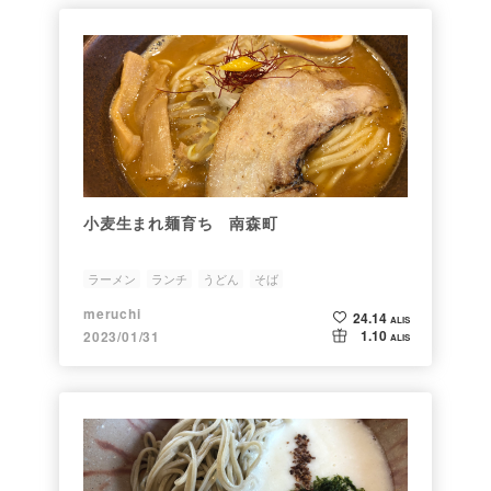
小麦生まれ麺育ち 南森町
ラーメン
ランチ
うどん
そば
meruchi
24.14
ALIS
1.10
2023/01/31
ALIS