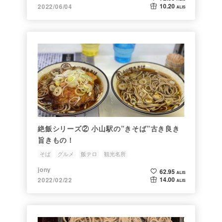
10.20
2022/06/04
ALIS
絶飯シリーズ② 小山駅の”きそば”古き良き
旨きもの！
そば
グルメ
飯テロ
観光名所
jony
62.95
ALIS
14.00
2022/02/22
ALIS