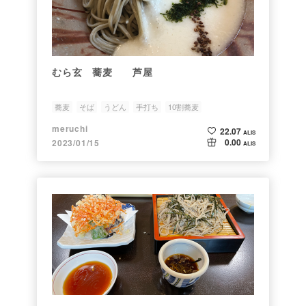
むら玄 蕎麦 芦屋
蕎麦
そば
うどん
手打ち
10割蕎麦
meruchi
22.07
ALIS
0.00
2023/01/15
ALIS