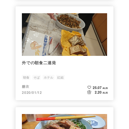
外での朝食二連発
朝食
そば
ホテル
紅組
糖衣
25.07
ALIS
2.20
2020/01/12
ALIS