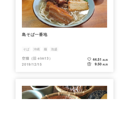
島そば一番地
そば
沖縄
麺
泡盛
空猫（旧 elm13）
44.51
ALIS
9.50
2019/12/15
ALIS