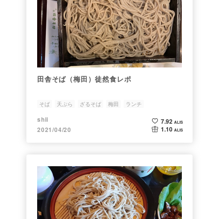
田舎そば（梅田）徒然食レポ
そば
天ぷら
ざるそば
梅田
ランチ
shii
7.92
ALIS
1.10
2021/04/20
ALIS