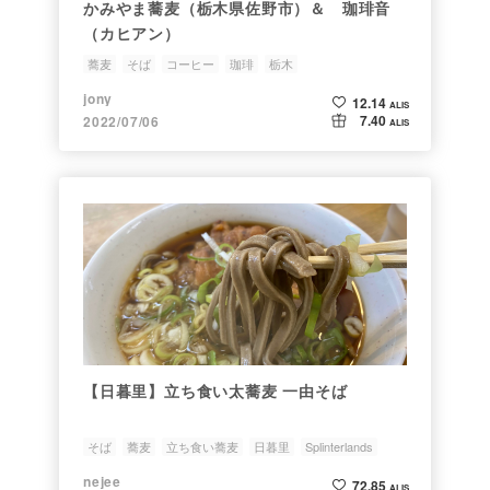
かみやま蕎麦（栃木県佐野市）＆ 珈琲音
（カヒアン）
蕎麦
そば
コーヒー
珈琲
栃木
jony
12.14
ALIS
7.40
2022/07/06
ALIS
【日暮里】立ち食い太蕎麦 一由そば
そば
蕎麦
立ち食い蕎麦
日暮里
Splinterlands
nejee
72.85
ALIS