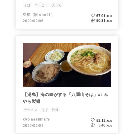
そば
コーヒー
天ぷら
空猫（旧 elm13）
67.01
ALIS
50.81
2020/02/05
ALIS
【湯島】海の味がする「八重山そば」at み
やら製麺
ラーメン
そば
沖縄
kyo asahina🦄
52.12
ALIS
5.40
2020/02/01
ALIS