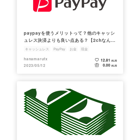
paypayを使うメリットって？他のキャッシ
ュレス決済よりも良い点ある？【2chなんJ
まとめ】
キャッシュレス
PayPay
お金
現金
hanamarufx
12.81
ALIS
0.00
2023/05/12
ALIS