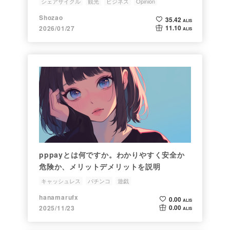
シェアサイクル
観光
ビジネス
Opinion
キャッシュレス
Shozao
35.42
ALIS
11.10
2026/01/27
ALIS
pppayとは何ですか。わかりやすく安全か
危険か、メリットデメリットを説明
キャッシュレス
パチンコ
遊戯
hanamarufx
0.00
ALIS
0.00
2025/11/23
ALIS