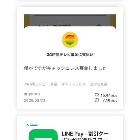
僅かですがキャッシュレス募金しました
24時間テレビ
募金
キャッシュレス
僅かな募金
初めて
miyutan
15.47
ALIS
7.10
2020/08/23
ALIS