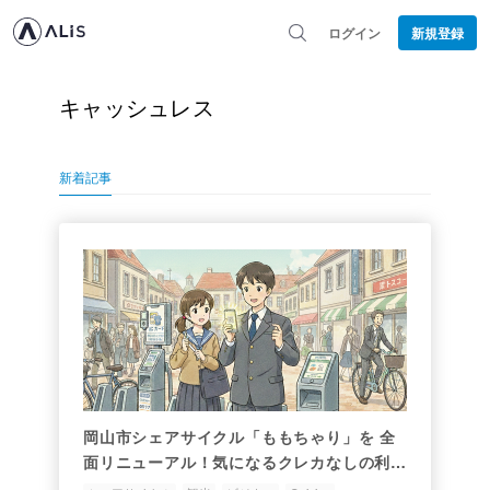
ログイン
新規登録
キャッシュレス
新着記事
岡山市シェアサイクル「ももちゃり」を 全
面リニューアル！気になるクレカなしの利用
者がももちゃりを利用するには？