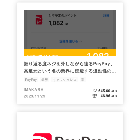
振り返る度ネジを外しながら迫るPayPay、
高還元という名の業界に浸透する遅効性の
毒。
PayPay
業界
キャッシュレス
毒
IMAKARA
645.60
ALIS
46.96
2023/11/29
ALIS