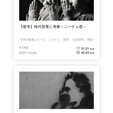
【哲学】時代背景と考察～ニーチェ⑥～
世界の教養シリーズ
ニーチェ
哲学
永劫回帰
考察
KTAG
51.21
ALIS
45.43
2021/10/06
ALIS