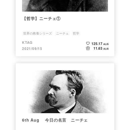
【哲学】ニーチェ①
世界の教養シリーズ
ニーチェ
哲学
KTAG
125.17
ALIS
11.63
2021/09/15
ALIS
6th Aug 今日の名言 ニーチェ