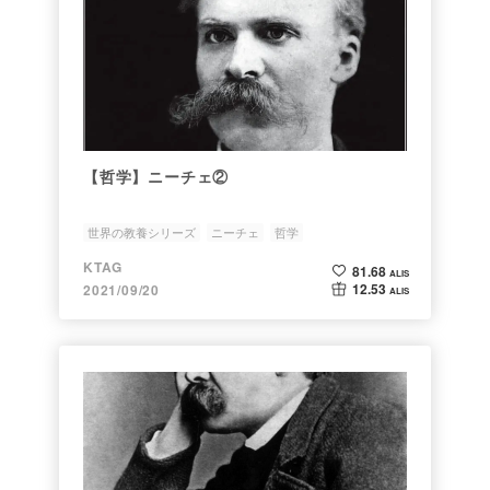
【哲学】ニーチェ②
世界の教養シリーズ
ニーチェ
哲学
KTAG
81.68
ALIS
12.53
2021/09/20
ALIS