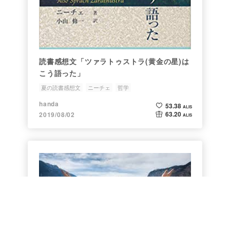
読書感想文「ツァラトゥストラ(黄金の星)は
こう語った」
夏の読書感想文
ニーチェ
哲学
handa
53.38
ALIS
63.20
2019/08/02
ALIS