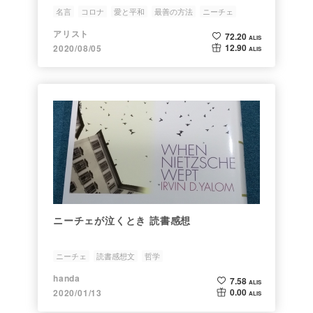
名言
コロナ
愛と平和
最善の方法
ニーチェ
アリスト
72.20
ALIS
12.90
2020/08/05
ALIS
ニーチェが泣くとき 読書感想
ニーチェ
読書感想文
哲学
handa
7.58
ALIS
0.00
2020/01/13
ALIS