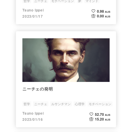
哲学
ニーチェ
モチベーション
夢
マインド
Tsuno Ippei
0.98
ALIS
0.00
2023/01/17
ALIS
ニーチェの発明
哲学
ニーチェ
ルサンチマン
心理学
モチベーション
Tsuno Ippei
52.70
ALIS
15.20
2023/01/16
ALIS