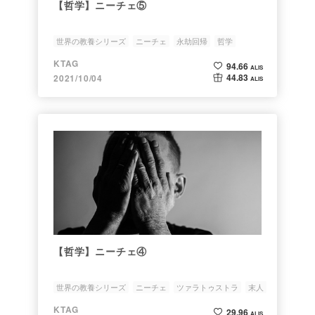
【哲学】ニーチェ⑤
世界の教養シリーズ
ニーチェ
永劫回帰
哲学
ルサンチマン
KTAG
94.66
ALIS
44.83
2021/10/04
ALIS
【哲学】ニーチェ④
世界の教養シリーズ
ニーチェ
ツァラトゥストラ
末人
超人
KTAG
29.96
ALIS