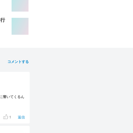
進行
コメントする
に響いてくるん
1
返信