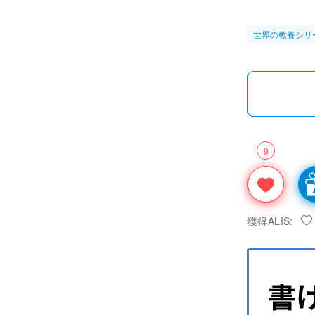
世界の教養シリ
9
獲得ALIS: