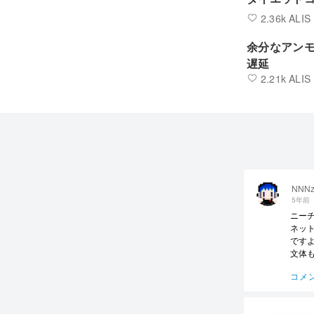
2.36k ALIS
余分なアン
遅延
2.21k ALIS
NNN
5年前
ニー
ネッ
です
文体
コメ