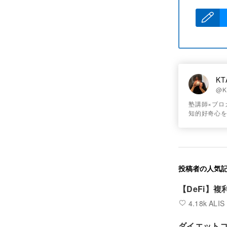
KT
@K
塾講師×ブロ
知的好奇心
投稿者の人気
【DeFi】
4.18k ALIS
ダイエット