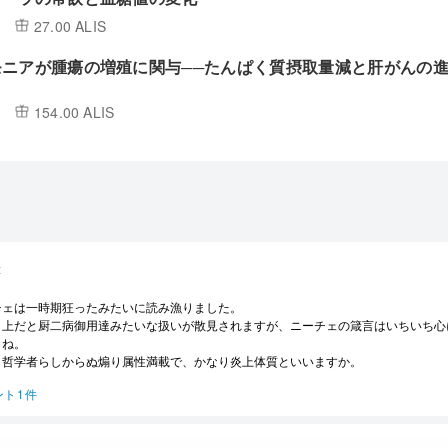
27.00 ALIS
モニアが腫瘍の増殖に関与──たんぱく質摂取量減と肝がんの
154.00 ALIS
z
チェは一時期狂ったみたいに読み漁りました。
ト上だと厨二病御用達みたいな扱いが散見されますが、ニーチェの箴言はいちいち心
よね。
も哲学者らしからぬ煽り属性満載で、かなり炎上体質といいますか。
ント1件