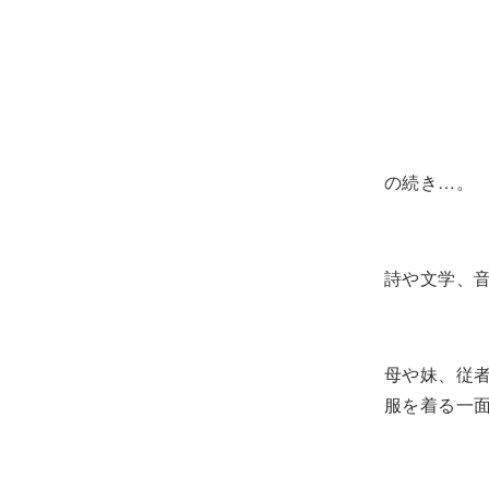
の続き…。
詩や文学、
母や妹、従
服を着る一