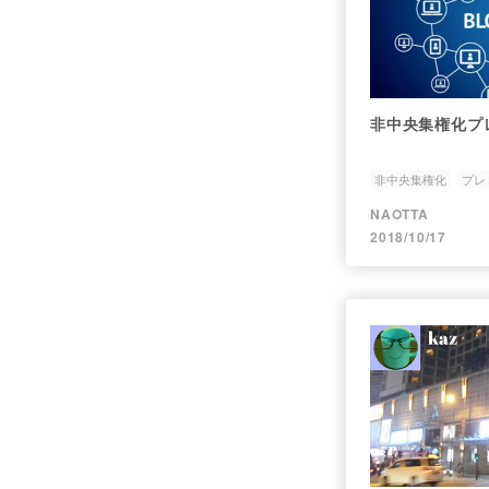
非中央集権化プ
非中央集権化
プレ
ネットワーク
価値
NAOTTA
2018/10/17