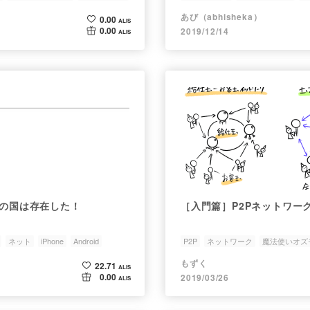
あび（abhisheka）
0.00
ALIS
0.00
2019/12/14
ALIS
夢の国は存在した！
［入門篇］P2Pネットワー
ネット
iPhone
Android
P2P
ネットワーク
魔法使いオズ
図解
もずく
22.71
ALIS
0.00
2019/03/26
ALIS