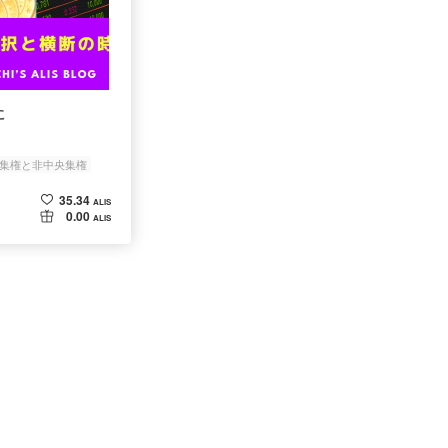
に
集権と非中央集権
35.34
ALIS
0.00
ALIS