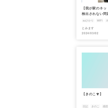
【我が家のネット
検出されない問
auひかり
WIFI
とみます
2024/03/02
【きのこ🍄】
日記
きのこ
感想