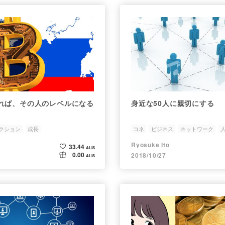
れば、その人のレベルになる
身近な50人に親切にする
クション
成長
コネ
ビジネス
ネットワーク
Ryosuke Ito
33.44
ALIS
0.00
2018/10/27
ALIS