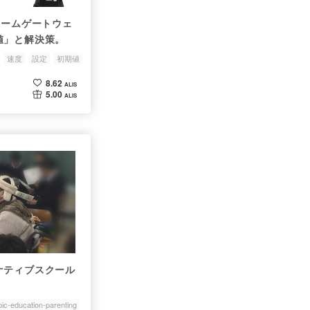
対応ホームゲートウェ
値」と解決策。
速度
設定
初期値
8.62
ALIS
5.00
ALIS
ナティブスクール
pic-education-parenting