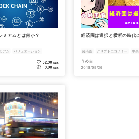
レミアムとは何か？
経済圏は選択と横断の時代
ミアム
バリュエーション
経済圏
クリプトエコノミー
中央
経済圏の選択
ネットワーク
うめ吉
52.30
ALIS
0.00
2018/09/26
ALIS