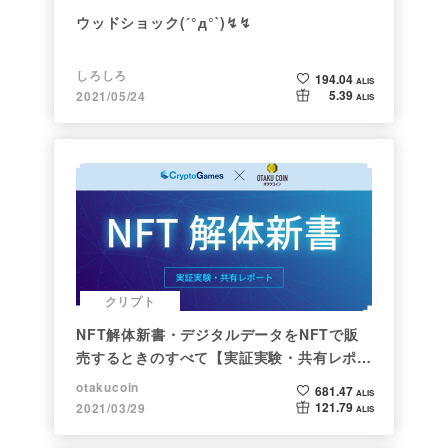
ウッドショック(´°д°`)↯↯
しろしろ
194.04
ALIS
5.39
2021/05/24
ALIS
クリプト
NFT解体新書・デジタルデータをNFTで販
売するときのすべて【実証実験・共有レポー
ト】
otakucoin
681.47
ALIS
121.79
2021/03/29
ALIS