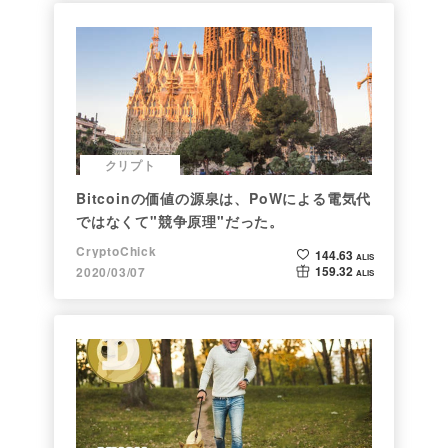
クリプト
Bitcoinの価値の源泉は、PoWによる電気代
ではなくて"競争原理"だった。
CryptoChick
144.63
ALIS
159.32
2020/03/07
ALIS