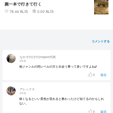
腕一本で行きて行く
78.44 ALIS
0.00 ALIS
コメントする
なかぞの(ぞの)/crypvo代表
8年前
他ジャンルの同レベルの方と出会う事って多いですよね♪
0
返信
アレックス
8年前
偉くなるといい景色が見れると教わったけど似てるのかもしれ
ない。
0
返信