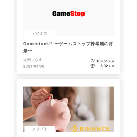
ビジネス
Gamestonk!! 〜ゲームストップ株暴騰の背
景〜
大田コウキ
109.51
ALIS
6.02
2021/04/08
ALIS
クリプト