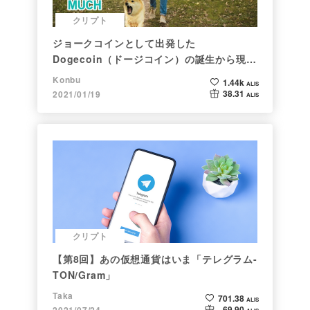
クリプト
ジョークコインとして出発した
Dogecoin（ドージコイン）の誕生から現在
まで。注目される非証券性🐶
Konbu
1.44k
ALIS
38.31
2021/01/19
ALIS
クリプト
【第8回】あの仮想通貨はいま「テレグラム-
TON/Gram」
Taka
701.38
ALIS
69.90