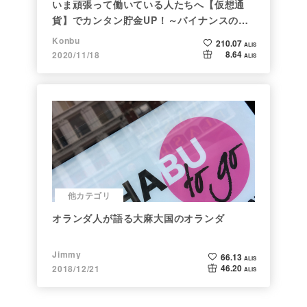
いま頑張って働いている人たちへ【仮想通
貨】でカンタン貯金UP！～バイナンスの使
い方初心者編～
Konbu
210.07
ALIS
8.64
2020/11/18
ALIS
他カテゴリ
オランダ人が語る大麻大国のオランダ
Jimmy
66.13
ALIS
46.20
2018/12/21
ALIS