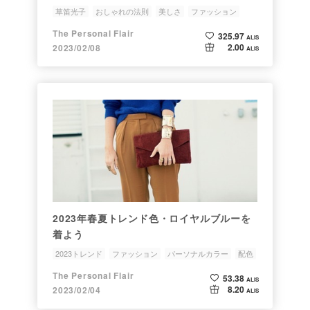
草笛光子
おしゃれの法則
美しさ
ファッション
歩き方
The Personal Flair
325.97
ALIS
2.00
2023/02/08
ALIS
2023年春夏トレンド色・ロイヤルブルーを
着よう
2023トレンド
ファッション
パーソナルカラー
配色
おしゃれ
The Personal Flair
53.38
ALIS
8.20
2023/02/04
ALIS