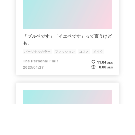
「ブルベです」「イエベです」って言うけど
も。
パーソナルカラー
ファッション
コスメ
メイク
メンズファッション
The Personal Flair
11.04
ALIS
0.00
2023/01/27
ALIS