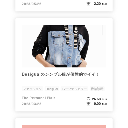
2.20
2023/05/26
ALIS
Desigualのシンプル服が個性的でイイ！
ファッション
Desigual
パーソナルカラー
骨格診断
イメチェン
The Personal Flair
26.68
ALIS
0.00
2023/03/25
ALIS