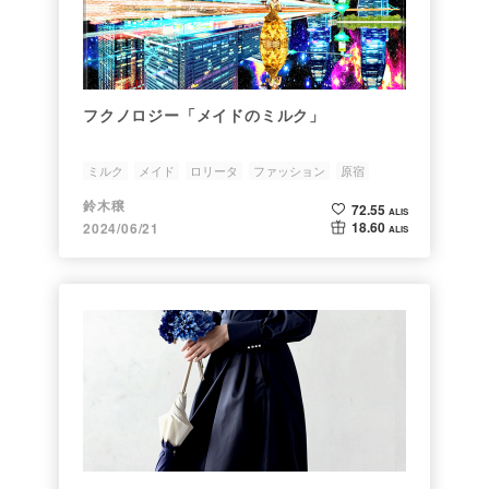
フクノロジー「メイドのミルク」
ミルク
メイド
ロリータ
ファッション
原宿
鈴木穣
72.55
ALIS
18.60
2024/06/21
ALIS