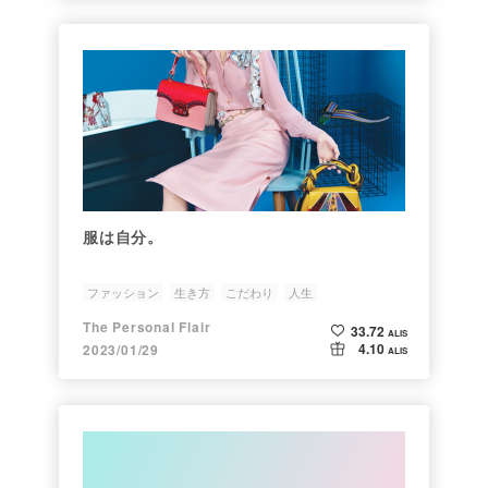
服は自分。
ファッション
生き方
こだわり
人生
パーソナルカラー
The Personal Flair
33.72
ALIS
4.10
2023/01/29
ALIS