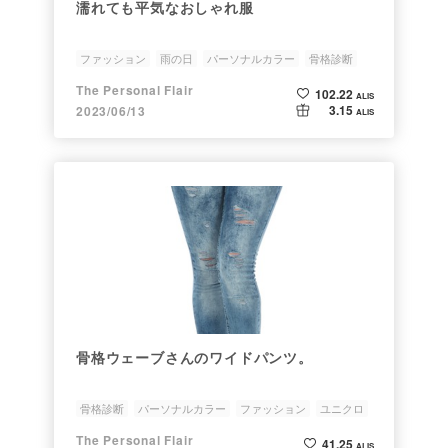
濡れても平気なおしゃれ服
ファッション
雨の日
パーソナルカラー
骨格診断
NFTオーナー
The Personal Flair
102.22
ALIS
3.15
2023/06/13
ALIS
骨格ウェーブさんのワイドパンツ。
骨格診断
パーソナルカラー
ファッション
ユニクロ
ワイドパンツ
The Personal Flair
41.25
ALIS