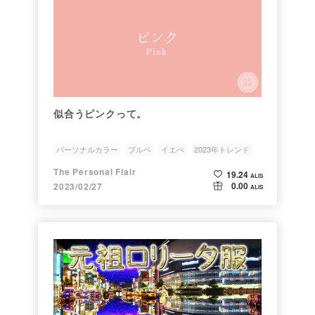
似合うピンクって。
パーソナルカラー
ブルベ
イエべ
2023年トレンド
ファッション
The Personal Flair
19.24
ALIS
0.00
2023/02/27
ALIS