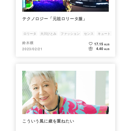
テクノロジー「元祖ロリータ服」
ロリータ
大川ひとみ
ファッション
センス
キュート
鈴木穣
17.15
ALIS
4.40
2023/02/21
ALIS
こういう風に歳を重ねたい