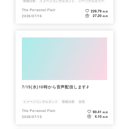
骨格分析
イメージコンサルタント
パーソナルカラー
ファッション
水着
The Personal Flair
228.79
ALIS
27.20
2026/07/16
ALIS
7/15(水)10時から音声配信します♪
イメージコンサルタント
骨格分析
女性
パーソナルカラー
ファッション
The Personal Flair
90.41
ALIS
4.10
2026/07/15
ALIS