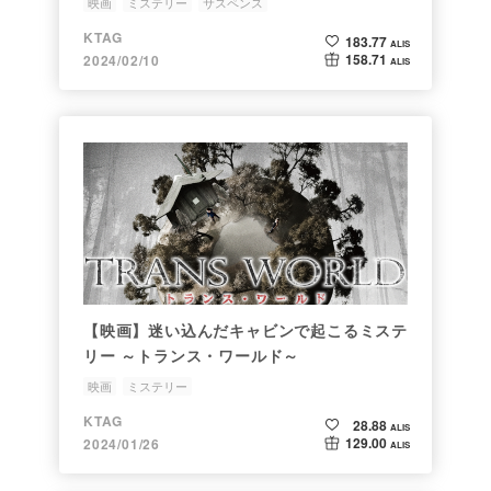
映画
ミステリー
サスペンス
KTAG
183.77
ALIS
158.71
2024/02/10
ALIS
【映画】迷い込んだキャビンで起こるミステ
リー ～トランス・ワールド～
映画
ミステリー
KTAG
28.88
ALIS
129.00
2024/01/26
ALIS