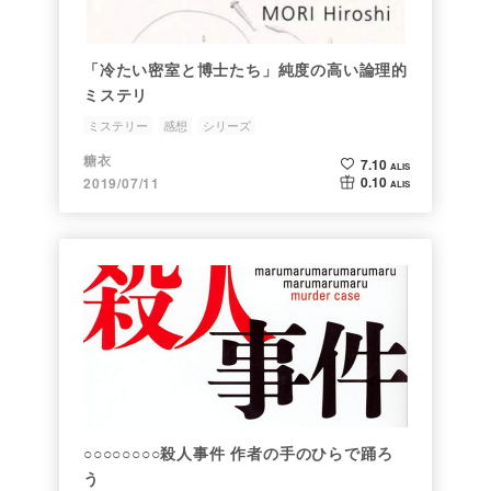
「冷たい密室と博士たち」純度の高い論理的
ミステリ
ミステリー
感想
シリーズ
糖衣
7.10
ALIS
0.10
2019/07/11
ALIS
○○○○○○○○殺人事件 作者の手のひらで踊ろ
う