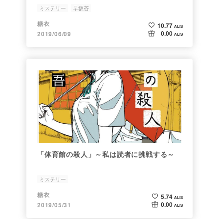
ミステリー
早坂吝
糖衣
10.77
ALIS
0.00
2019/06/09
ALIS
「体育館の殺人」～私は読者に挑戦する～
ミステリー
糖衣
5.74
ALIS
0.00
2019/05/31
ALIS