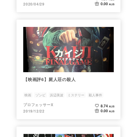
0.00
2020/04/29
ALIS
【映画評6】屍人荘の殺人
映画
ゾンビ
浜辺美波
ミステリー
殺人事件
プロフェッサーX
8.74
ALIS
0.00
2019/12/22
ALIS