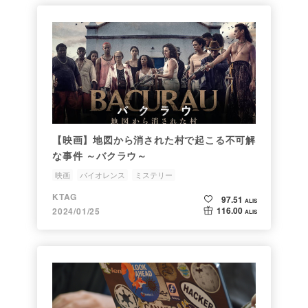
【映画】地図から消された村で起こる不可解
な事件 ～バクラウ～
映画
バイオレンス
ミステリー
KTAG
97.51
ALIS
116.00
2024/01/25
ALIS