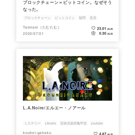
ブロックチェーン＝ビットコイン。なぜそう
なった。
ブロックチェーン
ビットコイン
疑問
意見
ミステリー
Tamtam（たむたむ）
23.01
ALIS
0.30
2020/07/21
ALIS
L.A.Noire/エルエー・ノアール
ミステリー
LAnoire
芸術倶楽部亀甲堂
youtube
ゲーム
kouhei-gahaku
4.87
ALIS