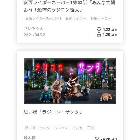
仮面ライダースーパー1第33話「みんなで闘
おう！恐怖のラジコン怪人」
仮面ライダースーパー1
仮面ライダー
特撮ヒーロー
ラジコン
歌舞伎役者
せいちゃん
4.22
ALIS
1.20
2021/04/22
ALIS
思い出「ラジコン・サンタ」
思い出
サンタ
ラジコン
うんち
子供
鈴木穣
24.26
ALIS