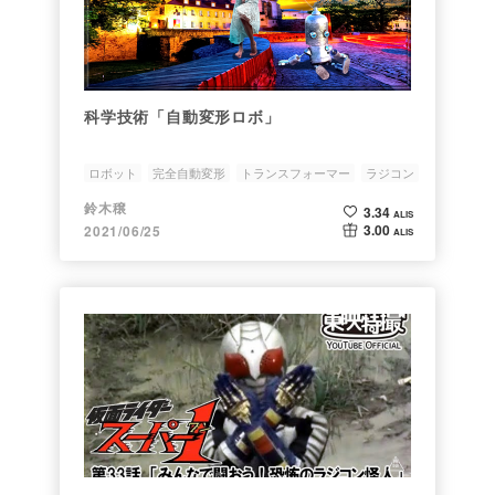
科学技術「自動変形ロボ」
ロボット
完全自動変形
トランスフォーマー
ラジコン
玩具
鈴木穣
3.34
ALIS
3.00
2021/06/25
ALIS