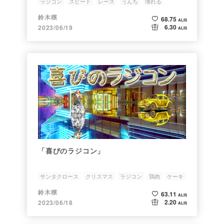
ラジコン
スピード
レース
うんち
壊れる
鈴木穣
68.75
ALIS
6.30
2023/06/19
ALIS
「喜びのラジコン」
サンタクロース
クリスマス
ラジコン
鶏肉
ケーキ
鈴木穣
63.11
ALIS
2.20
2023/06/18
ALIS