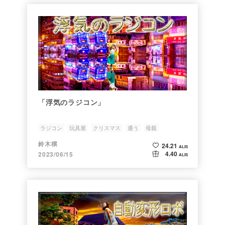
「浮気のラジコン」
ラジコン
玩具屋
クリスマス
通う
母親
鈴木穣
24.21
ALIS
4.40
2023/06/15
ALIS