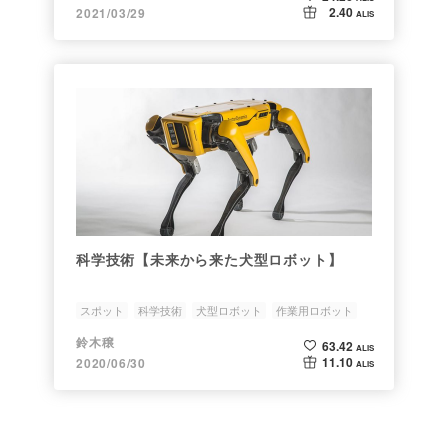
2.40
2021/03/29
ALIS
科学技術【未来から来た犬型ロボット】
スポット
科学技術
犬型ロボット
作業用ロボット
ラジコン
鈴木穣
63.42
ALIS
11.10
2020/06/30
ALIS