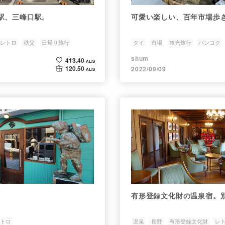
駅、三峰口駅。
可愛い楽しい、百年市場歩
レトロ
秩父
日帰り旅行
タイ
市場
観光旅行
バンコク
shum
413.40
ALIS
120.50
2022/09/09
ALIS
有形登録文化財の温泉宿。
トロ
温泉
長野
有形登録文化財
レ