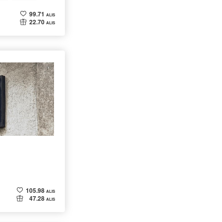
99.71
ALIS
22.70
ALIS
105.98
ALIS
47.28
ALIS