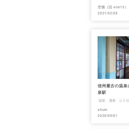
空猫（旧 elm13）
2021/02/28
信州最古の温泉
泉駅
温泉
電車
レトロ
shum
2020/09/01