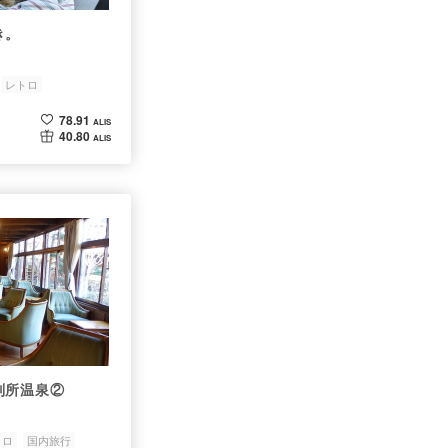
き。
レトロ
78.91
ALIS
40.80
ALIS
別所温泉②
トロ
国内旅行