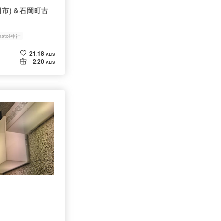
岡市)＆石岡町古
matol神社
21.18
ALIS
2.20
ALIS