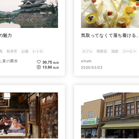
の魅力
気取ってなくて落ち着ける
真
松本市
お城
レトロ
カフェ
喫茶店
池袋
コーヒー
いた夏の襲来
shum
30.75
ALIS
13.90
2020/03/23
ALIS