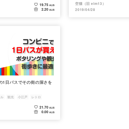
空猫（旧 elm13）
19.75
ALIS
2.20
2019/04/28
ALIS
の1日パスでその街の深さを
クル
観光
小江戸
レトロ
21.70
ALIS
0.00
ALIS