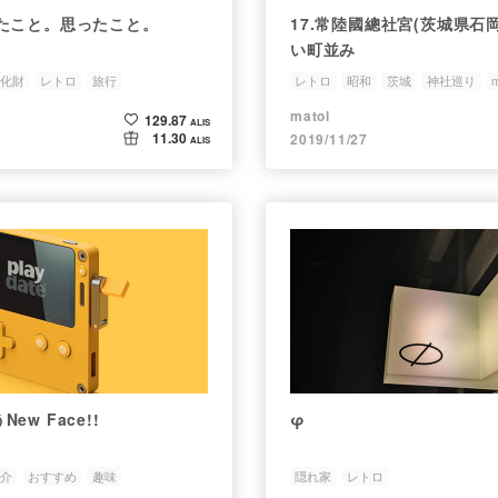
たこと。思ったこと。
17.常陸國總社宮(茨城県石
い町並み
化財
レトロ
旅行
レトロ
昭和
茨城
神社巡り
matol
129.87
ALIS
11.30
2019/11/27
ALIS
New Face!!
φ
介
おすすめ
趣味
隠れ家
レトロ