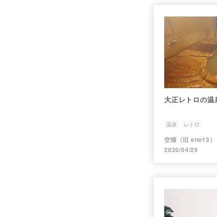
大正レトロの温
温泉
レトロ
空猫（旧 elm13）
2020/04/29