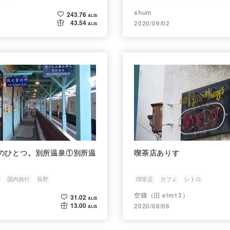
shum
243.76
ALIS
43.54
2020/09/02
ALIS
のひとつ。別所温泉①別所温
喫茶店ありす
国内旅行
長野
喫茶店
カフェ
レトロ
空猫（旧 elm13）
31.02
ALIS
13.00
2020/08/06
ALIS