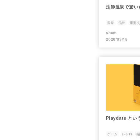
法師温泉で驚い
温泉
信州
重要文
shum
2020/03/18
Playdate という
ゲーム
レトロ
紹