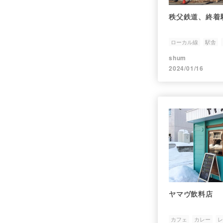
秩父鉄道、終着
ローカル線
駅舎
shum
2024/01/16
ヤマヴ飲料店
カフェ
カレー
レ