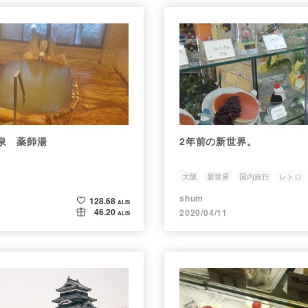
泉 薬師湯
2年前の新世界。
大阪
新世界
国内旅行
レトロ
shum
128.68
ALIS
46.20
2020/04/11
ALIS