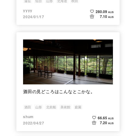
遠征
仙台
山形
北海道
秋田
yyyy
280.09
ALIS
7.10
2024/01/17
ALIS
酒田の見どころはこんなとこかな。
酒田
山形
北前船
美術館
庭園
shum
66.65
ALIS
7.20
2022/04/27
ALIS