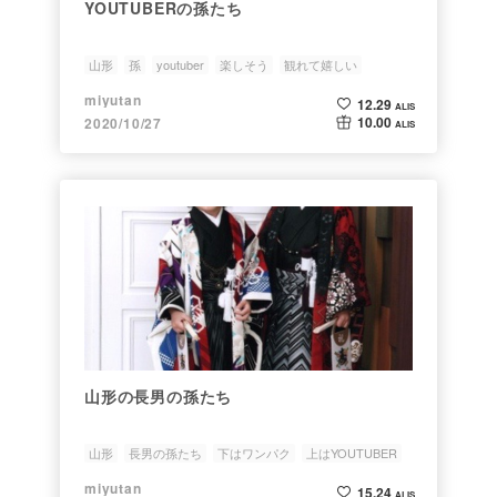
YOUTUBERの孫たち
山形
孫
youtuber
楽しそう
観れて嬉しい
miyutan
12.29
ALIS
10.00
2020/10/27
ALIS
山形の長男の孫たち
山形
長男の孫たち
下はワンパク
上はYOUTUBER
逢いに行きたい
miyutan
15.24
ALIS