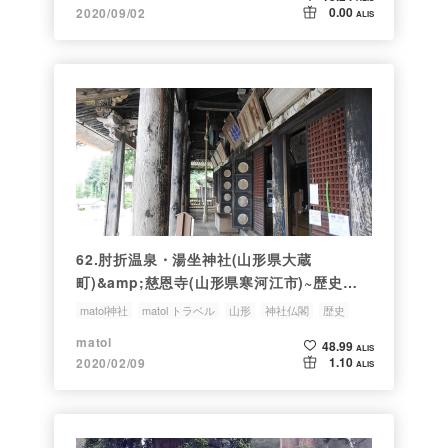
0.00
2020/09/02
ALIS
62.肘折温泉・湯坐神社(山形県大蔵
町)&amp;慈恩寺(山形県寒河江市)~歴史の
蓄積の風に吹かれて
matol神社
matol トラベル
山形
神社仏閣
歴史
matol
48.99
ALIS
1.10
2020/02/09
ALIS