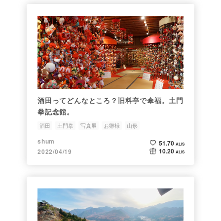
酒田ってどんなところ？旧料亭で傘福。土門
拳記念館。
酒田
土門拳
写真展
お雛様
山形
shum
51.70
ALIS
10.20
2022/04/19
ALIS