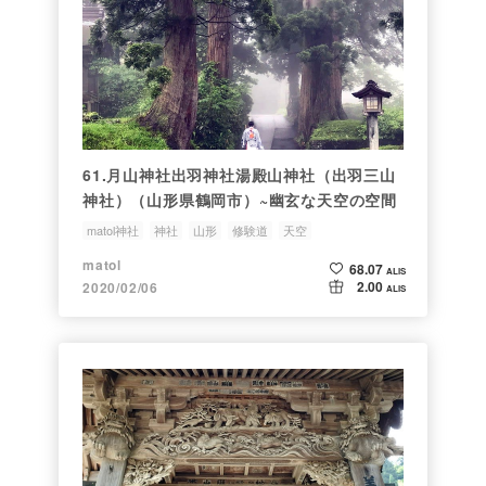
61.月山神社出羽神社湯殿山神社（出羽三山
神社）（山形県鶴岡市）~幽玄な天空の空間
matol神社
神社
山形
修験道
天空
matol
68.07
ALIS
2.00
2020/02/06
ALIS