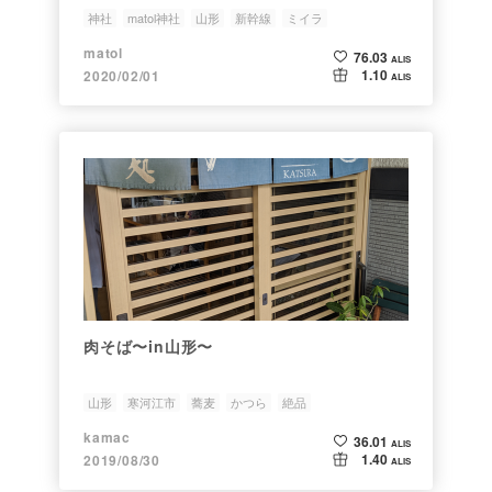
神社
matol神社
山形
新幹線
ミイラ
matol
76.03
ALIS
1.10
2020/02/01
ALIS
肉そば〜in山形〜
山形
寒河江市
蕎麦
かつら
絶品
kamac
36.01
ALIS
1.40
2019/08/30
ALIS