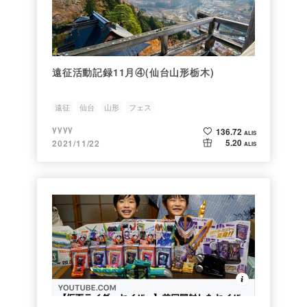
遠征活動記録11月④(仙台山形栃木)
遠征
仙台
山形
フェス
yyyy
136.72
ALIS
5.20
2021/11/22
ALIS