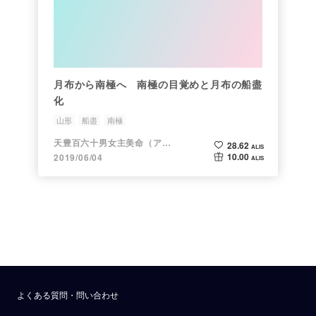
月布から南極へ 南極の目覚めと月布の船盡
化
山形
船盡
南極
天豊百六十男女主美命（アメ）
28.62
ALIS
10.00
2019/06/04
ALIS
よくある質問・問い合わせ