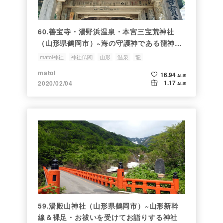
60.善宝寺・湯野浜温泉・本宮三宝荒神社
（山形県鶴岡市）~海の守護神である龍神を
祀るお寺と・・
matol神社
神社仏閣
山形
温泉
龍
matol
16.94
ALIS
1.17
2020/02/04
ALIS
59.湯殿山神社（山形県鶴岡市）~山形新幹
線＆裸足・お祓いを受けてお詣りする神社