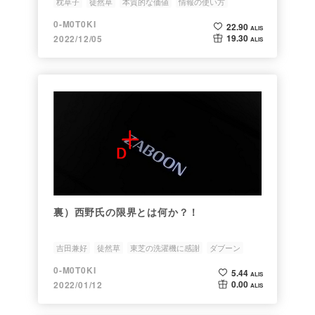
枕草子
徒然草
本質的な価値
情報の使い方
人文科学を使う
0-M0T0KI
22.90
ALIS
19.30
2022/12/05
ALIS
裏）西野氏の限界とは何か？！
吉田兼好
徒然草
東芝の洗濯機に感謝
ダブーン
情報とは
0-M0T0KI
5.44
ALIS
0.00
2022/01/12
ALIS