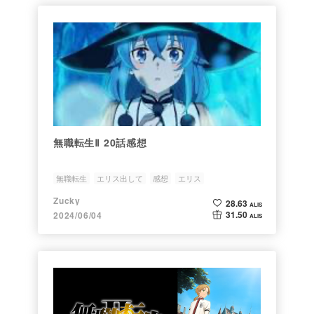
無職転生Ⅱ 20話感想
無職転生
エリス出して
感想
エリス
Zucky
28.63
ALIS
31.50
2024/06/04
ALIS