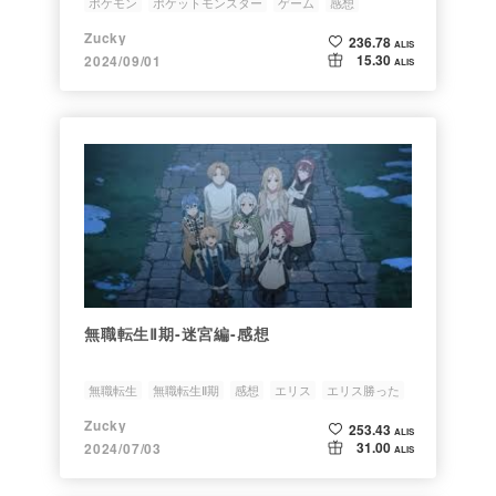
ポケモン
ポケットモンスター
ゲーム
感想
Zucky
236.78
ALIS
15.30
2024/09/01
ALIS
無職転生Ⅱ期-迷宮編-感想
無職転生
無職転生Ⅱ期
感想
エリス
エリス勝った
Zucky
253.43
ALIS
31.00
2024/07/03
ALIS