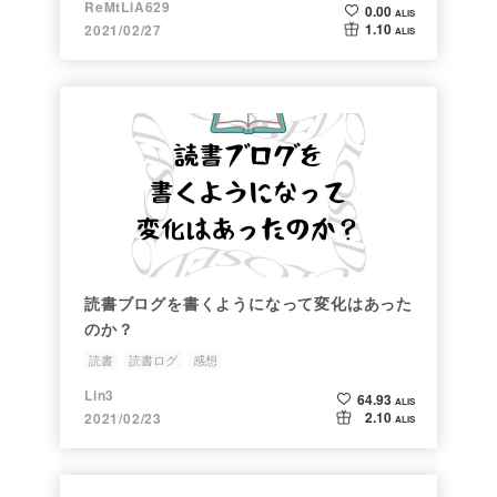
ReMtLiA629
0.00
ALIS
1.10
2021/02/27
ALIS
読書ブログを書くようになって変化はあった
のか？
読書
読書ログ
感想
Lin3
64.93
ALIS
2.10
2021/02/23
ALIS