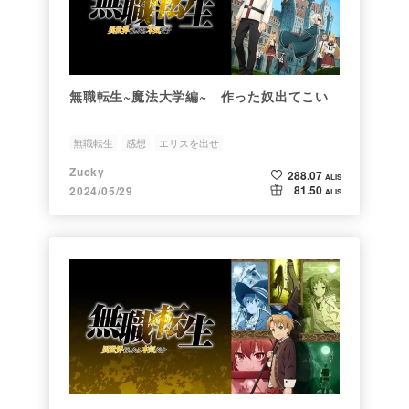
無職転生~魔法大学編~ 作った奴出てこい
無職転生
感想
エリスを出せ
Zucky
288.07
ALIS
81.50
2024/05/29
ALIS