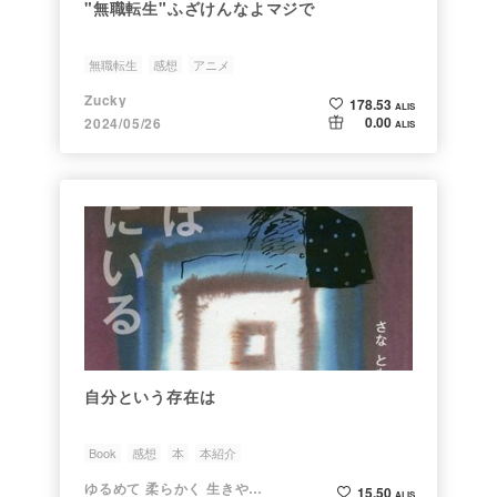
"無職転生"ふざけんなよマジで
無職転生
感想
アニメ
Zucky
178.53
ALIS
0.00
2024/05/26
ALIS
自分という存在は
Book
感想
本
本紹介
ゆるめて 柔らかく 生きやすく
15.50
ALIS