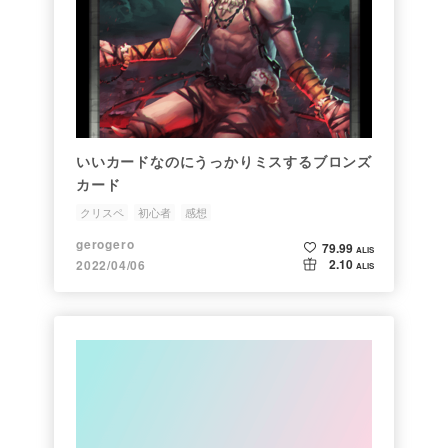
いいカードなのにうっかりミスするブロンズ
カード
クリスペ
初心者
感想
gerogero
79.99
ALIS
2.10
2022/04/06
ALIS