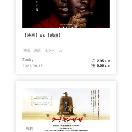
【映画】us【感想】
映画
感想
ホラー
us
Zucky
2.95
ALIS
0.00
2021/09/15
ALIS
有料