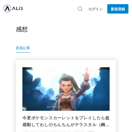
ログイン
新規登録
感想
新着記事
今更ポケモンスカーレットをプレイしたら超
感動してわしのちんちんがテラスタル（鋼）
した。