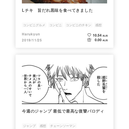
Lチキ 旨だれ黒味を食べてきました
コンビニグルメ
コンビニ
コンビニのチキン
感想
Harukyun
10.54
ALIS
0.00
2019/11/25
ALIS
今週のジャンプ 最低で最高な復讐パロディ
ジャンプ
感想
チェーンソーマン