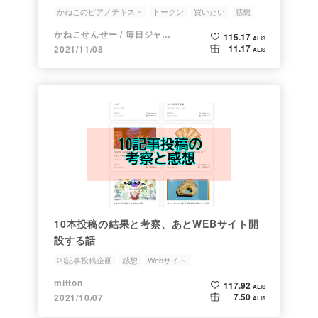
かねこのピアノテキスト
トークン
買いたい
感想
かねこせんせー / 毎日ジャズピアニスト
115.17
ALIS
11.17
2021/11/08
ALIS
10本投稿の結果と考察、あとWEBサイト開
設する話
20記事投稿企画
感想
Webサイト
mitton
117.92
ALIS
7.50
2021/10/07
ALIS