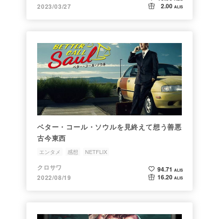
2.00
2023/03/27
ALIS
ベター・コール・ソウルを見終えて想う善悪
古今東西
エンタメ
感想
NETFLIX
クロサワ
94.71
ALIS
16.20
2022/08/19
ALIS