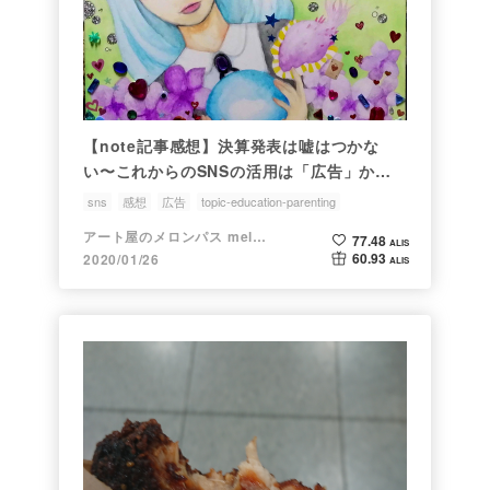
【note記事感想】決算発表は嘘はつかな
い〜これからのSNSの活用は「広告」から
学ぶべし！/ノブ横地さん(exhigeさん)
sns
感想
広告
topic-education-parenting
アート屋のメロンパス melonpas
77.48
ALIS
60.93
2020/01/26
ALIS