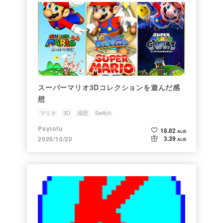
スーパーマリオ3Dコレクションを遊んだ感
想
マリオ
3D
感想
Switch
Psytofu
18.82
ALIS
3.39
2020/10/20
ALIS