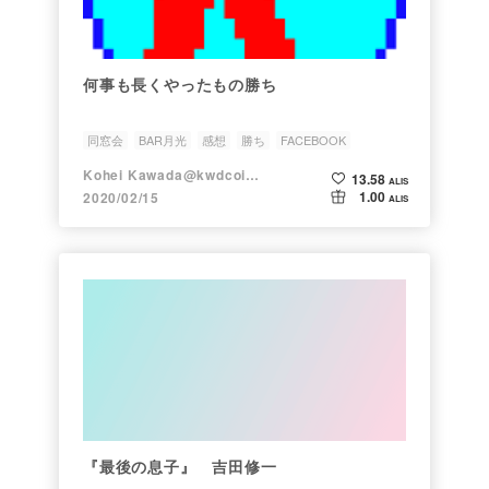
何事も長くやったもの勝ち
同窓会
BAR月光
感想
勝ち
FACEBOOK
Kohei Kawada@kwdcoin.eth
13.58
ALIS
1.00
2020/02/15
ALIS
『最後の息子』 吉田修一