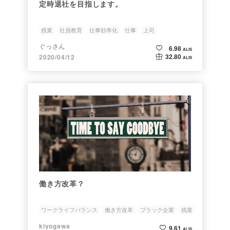
定時退社を目指します。
残業
社員教育
仕事効率化
仕事
上司
ぐっさん
6.98
ALIS
32.80
2020/04/12
ALIS
働き方改革？
ワークライフバランス
働き方改革
ブラック企業
残業
副業
kiyogawa
9.61
ALIS