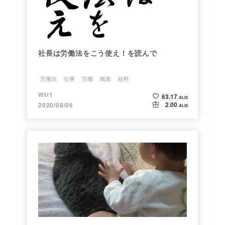
社長は労働法をこう使え！を読んで
労働法
仕事
労働
残業
給料
Wtr1
63.17
ALIS
2.00
2020/08/06
ALIS