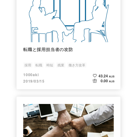
転職と採用担当者の攻防
採用
転職
時短
残業
働き方改革
1000aki
43.24
ALIS
0.00
2019/03/15
ALIS