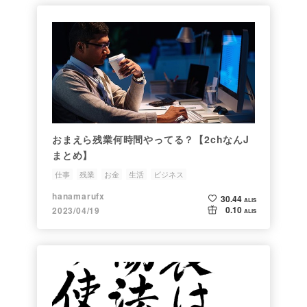
おまえら残業何時間やってる？【2chなんJ
まとめ】
仕事
残業
お金
生活
ビジネス
hanamarufx
30.44
ALIS
0.10
2023/04/19
ALIS