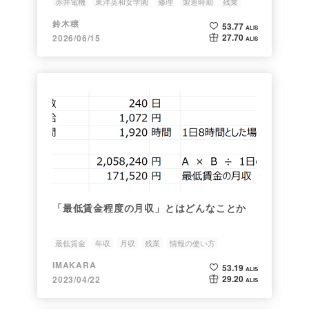
赤井電機
東洋英和女学園
修理
製造時期
残業
鈴木穣
53.77
ALIS
27.70
2026/06/15
ALIS
「最低賃金程度の月収」とはどんなことか
最低賃金
年収
月収
残業
情報の使い方
IMAKARA
53.19
ALIS
29.20
2023/04/22
ALIS