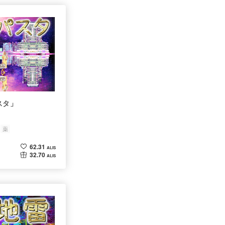
スタ」
薬
62.31
ALIS
32.70
ALIS