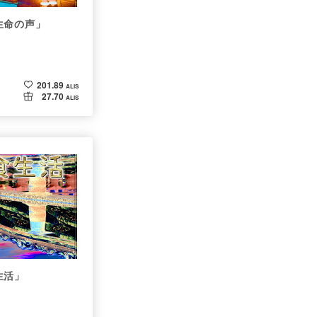
生命の声」
201.89
ALIS
27.70
ALIS
生活」