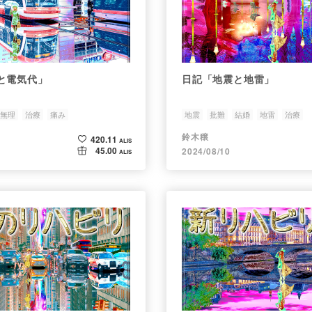
と電気代」
日記「地震と地雷」
無理
治療
痛み
地震
批難
結婚
地雷
治療
鈴木穣
420.11
ALIS
45.00
2024/08/10
ALIS