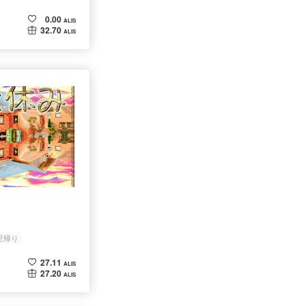
0.00
ALIS
32.70
ALIS
里帰り
27.11
ALIS
27.20
ALIS