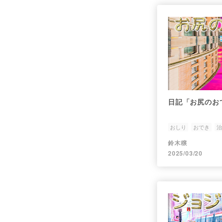
日記「お尻のお
おしり
おでき
治
鈴木穣
2025/03/20