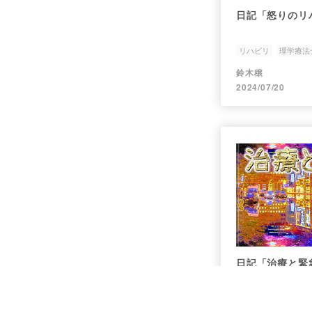
日記「怒りのリ
リハビリ
理学療法
鈴木穣
2024/07/20
日記「治療と緊
禁煙
治療
珈琲メ