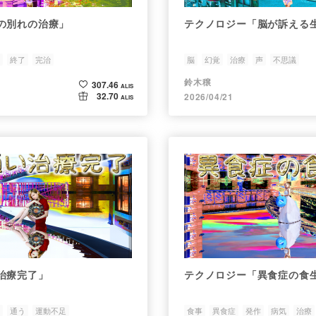
の別れの治療」
テクノロジー「脳が訴える
終了
完治
脳
幻覚
治療
声
不思議
鈴木穣
307.46
ALIS
32.70
2026/04/21
ALIS
治療完了」
テクノロジー「異食症の食
通う
運動不足
食事
異食症
発作
病気
治療