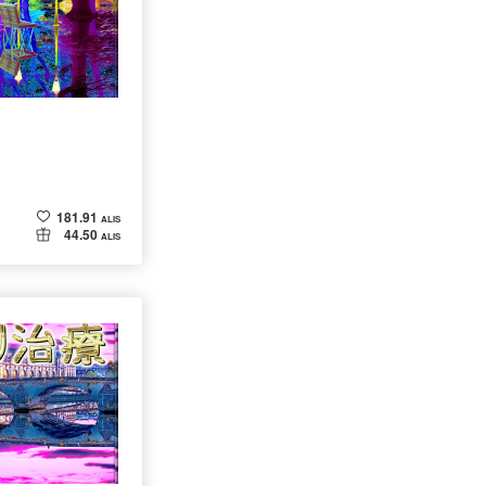
181.91
ALIS
44.50
ALIS