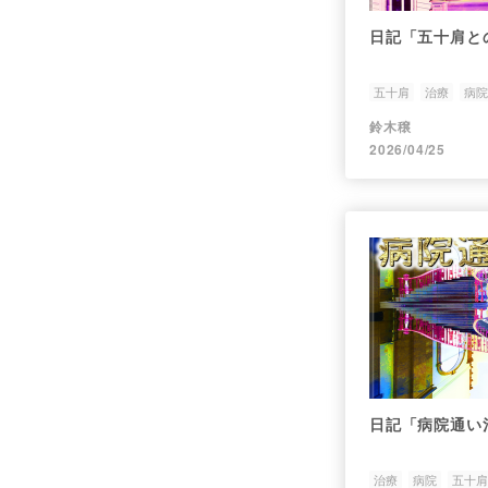
日記「五十肩と
五十肩
治療
病院
鈴木穣
2026/04/25
日記「病院通い
治療
病院
五十肩