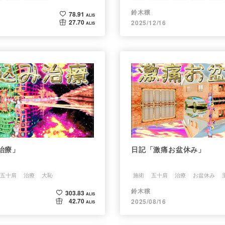
鈴木穣
78.91
ALIS
27.70
2025/12/16
ALIS
治療」
日記「激痛お盆休み」
五十肩
治療
大恥
施術
五十肩
治療
お盆休み
鈴木穣
303.83
ALIS
42.70
2025/08/16
ALIS