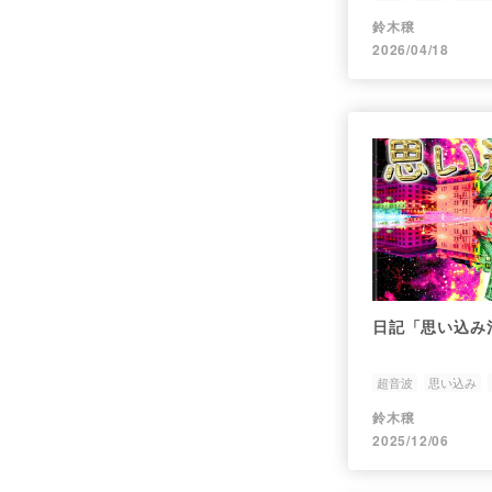
鈴木穣
2026/04/18
日記「思い込み
超音波
思い込み
鈴木穣
2025/12/06