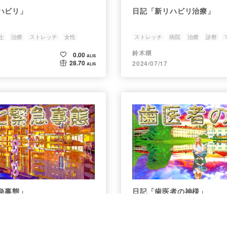
ハビリ」
日記「新リハビリ治療」
士
治療
ストレッチ
女性
ストレッチ
病院
治療
診察
鈴木穣
0.00
ALIS
28.70
2024/07/17
ALIS
急事態」
日記「歯医者の神様」
ーカー
壊れる
病院
歯医者
治療
技術
別格
神業