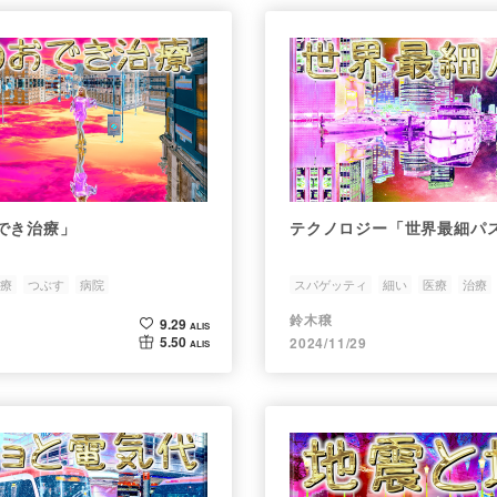
でき治療」
テクノロジー「世界最細パ
療
つぶす
病院
スパゲッティ
細い
医療
治療
鈴木穣
9.29
ALIS
5.50
2024/11/29
ALIS