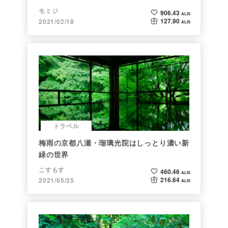
モミジ
906.43
ALIS
127.90
2021/02/18
ALIS
トラベル
梅雨の京都八瀬・瑠璃光院はしっとり濃い新
緑の世界
こすもす
460.46
ALIS
216.64
2021/05/25
ALIS