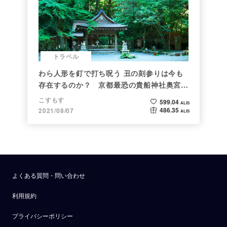
トラベル
わら人形を釘で打ち呪う 丑の刻参りは今も
存在するのか？ 京都最恐の貴船神社奥宮を
調べた
こすもす
599.04
ALIS
486.35
2021/08/07
ALIS
よくある質問・問い合わせ
利用規約
プライバシーポリシー