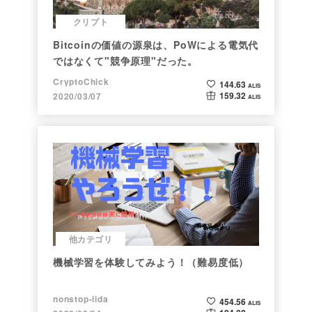
クリプト
Bitcoinの価値の源泉は、PoWによる電気代
ではなくて"競争原理"だった。
CryptoChick
144.63
ALIS
159.32
2020/03/07
ALIS
他カテゴリ
機械学習を体験してみよう！（難易度低）
nonstop-iida
454.56
ALIS