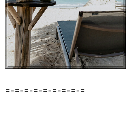
〓＝〓＝〓＝〓＝〓＝〓＝〓＝〓＝〓