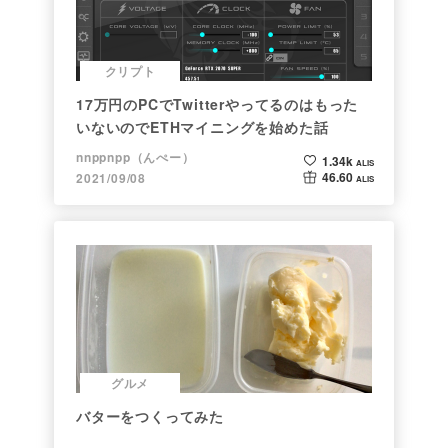
クリプト
17万円のPCでTwitterやってるのはもった
いないのでETHマイニングを始めた話
nnppnpp（んぺー）
1.34k
ALIS
46.60
2021/09/08
ALIS
グルメ
バターをつくってみた