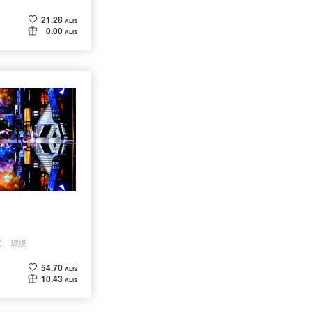
21.28
ALIS
0.00
ALIS
電
環境
54.70
ALIS
10.43
ALIS