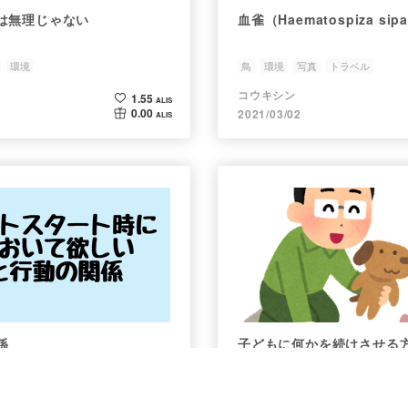
は無理じゃない
血雀（Haematospiza sip
環境
鳥
環境
写真
トラベル
コウキシン
1.55
ALIS
0.00
2021/03/02
ALIS
係
子どもに何かを続けさせる
行動
環境
京都大学
教育
勉強
小学生