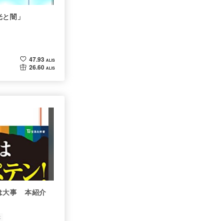
光と闇」
47.93
ALIS
26.60
ALIS
は大事 本紹介
本