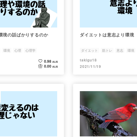
環境の話ばかりするのか
ダイエットは意志より環境
環境
心理
心理学
ダイエット
筋トレ
意志
環境
takigu18
0.98
ALIS
0.00
2021/11/19
ALIS