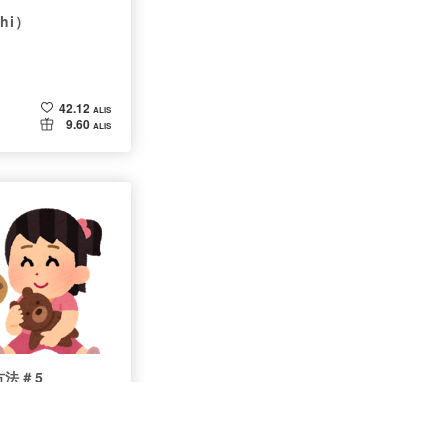
ahi）
42.12
ALIS
9.60
ALIS
方法＃5
環境