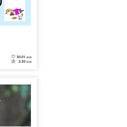
50.01
ALIS
2.20
ALIS