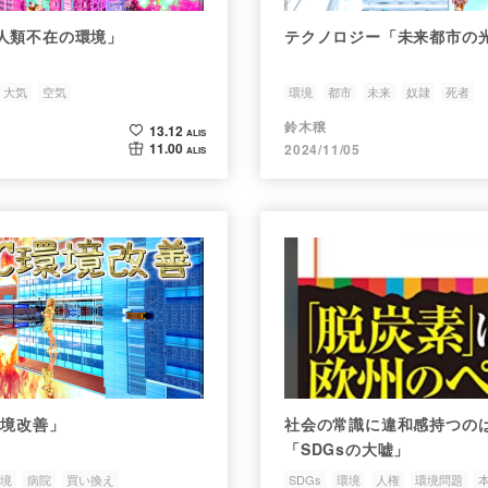
人類不在の環境」
テクノロジー「未来都市の
大気
空気
環境
都市
未来
奴隷
死者
鈴木穣
13.12
ALIS
11.00
2024/11/05
ALIS
環境改善」
社会の常識に違和感持つの
「SDGsの大嘘」
境
病院
買い換え
SDGs
環境
人権
環境問題