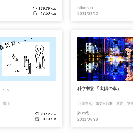
hikarum
179.79
ALIS
17.60
2023/02/22
ALIS
、、、
科学技術「太陽の車」
環境
太陽電池
電気自動車
発電
充
鈴木穣
23.12
ALIS
0.10
2022/06/28
ALIS