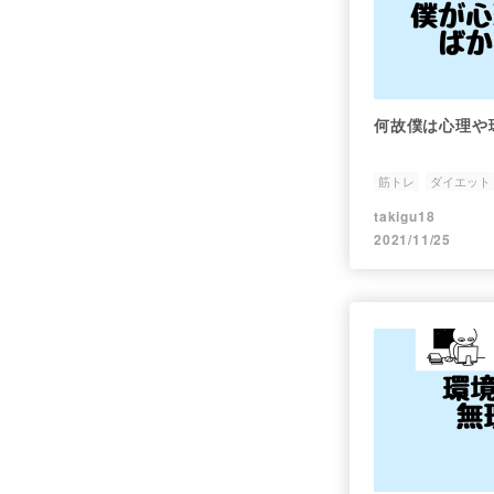
何故僕は心理や
筋トレ
ダイエット
takigu18
2021/11/25