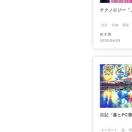
テクノロジー「
太古
生物
環境
鈴木穣
2025/04/25
日記「薬とPC
キーボード
薬
環