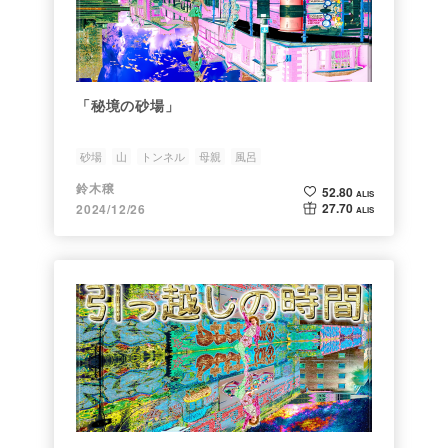
「秘境の砂場」
砂場
山
トンネル
母親
風呂
鈴木穣
52.80
ALIS
27.70
2024/12/26
ALIS