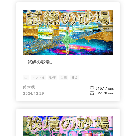
「試練の砂場」
山
トンネル
砂場
母親
甘え
鈴木穣
316.17
ALIS
27.70
2024/12/29
ALIS