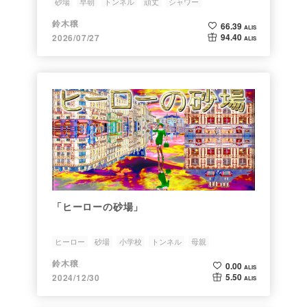
砂場
早朝
トンネル
頑丈
シャワー
鈴木穣
66.39
ALIS
94.40
2026/07/27
ALIS
「ヒーローの砂場」
ヒーロー
砂場
小学校
トンネル
母親
鈴木穣
0.00
ALIS
5.50
2024/12/30
ALIS