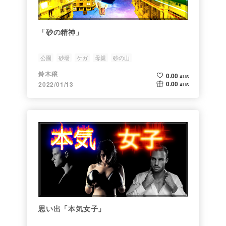
「砂の精神」
公園
砂場
ケガ
母親
砂の山
鈴木穣
0.00
ALIS
0.00
2022/01/13
ALIS
思い出「本気女子」