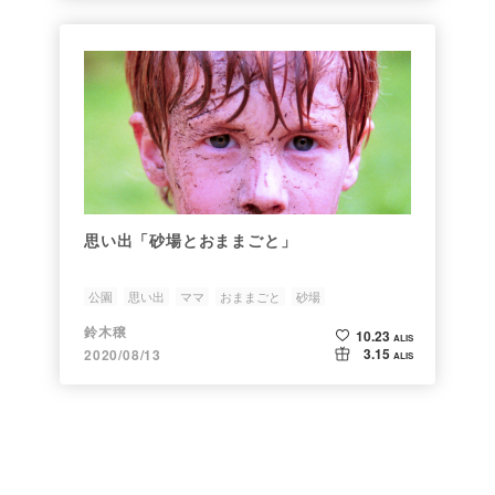
思い出「砂場とおままごと」
公園
思い出
ママ
おままごと
砂場
鈴木穣
10.23
ALIS
3.15
2020/08/13
ALIS