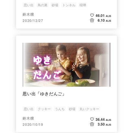
思い出
鳥の巣
砂場
トンネル
喧嘩
鈴木穣
46.01
ALIS
6.10
2020/12/27
ALIS
思い出「ゆきだんご」
思い出
クッキー
うんち
砂場
丸いクッキー
鈴木穣
36.44
ALIS
3.50
2020/10/19
ALIS