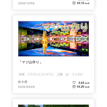
43.10
2022/10/02
ALIS
「マジ山作り」
砂場
イラフォトコンテスト
公園
山
トンネル
鈴木穣
5.63
ALIS
54.20
2022/09/29
ALIS