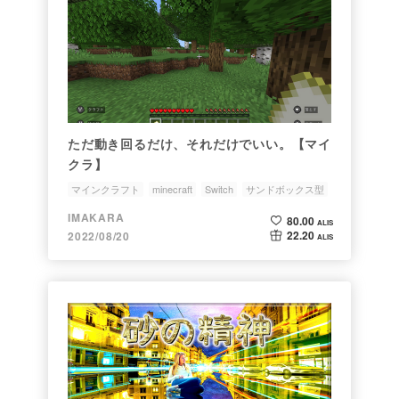
ただ動き回るだけ、それだけでいい。【マイ
クラ】
マインクラフト
minecraft
Switch
サンドボックス型
砂場
IMAKARA
80.00
ALIS
22.20
2022/08/20
ALIS