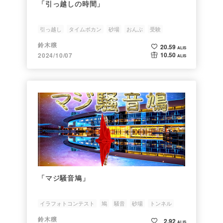
「引っ越しの時間」
引っ越し
タイムボカン
砂場
おんぶ
受験
鈴木穣
20.59
ALIS
10.50
2024/10/07
ALIS
「マジ騒音鳩」
イラフォトコンテスト
鳩
騒音
砂場
トンネル
鈴木穣
2.92
ALIS