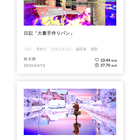
日記「大量手作りパン」
パン
手作り
フランスパン
歯医者
遅刻
鈴木穣
23.44
ALIS
27.70
2024/04/10
ALIS