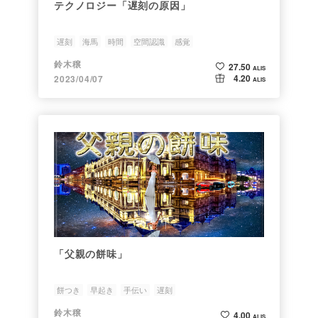
テクノロジー「遅刻の原因」
遅刻
海馬
時間
空間認識
感覚
鈴木穣
27.50
ALIS
4.20
2023/04/07
ALIS
「父親の餅味」
餅つき
早起き
手伝い
遅刻
鈴木穣
4.00
ALIS