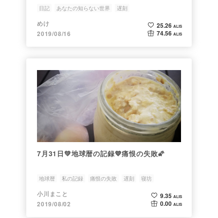
日記
あなたの知らない世界
遅刻
めけ
25.26
ALIS
74.56
2019/08/16
ALIS
7月31日💚地球暦の記録💙痛恨の失敗🌠
地球暦
私の記録
痛恨の失敗
遅刻
寝坊
小川まこと
9.35
ALIS
0.00
2019/08/02
ALIS