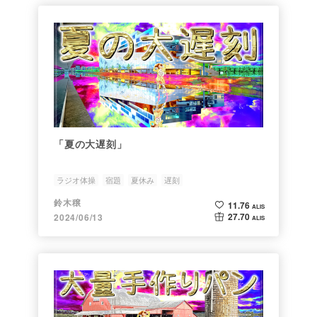
「夏の大遅刻」
ラジオ体操
宿題
夏休み
遅刻
鈴木穣
11.76
ALIS
27.70
2024/06/13
ALIS