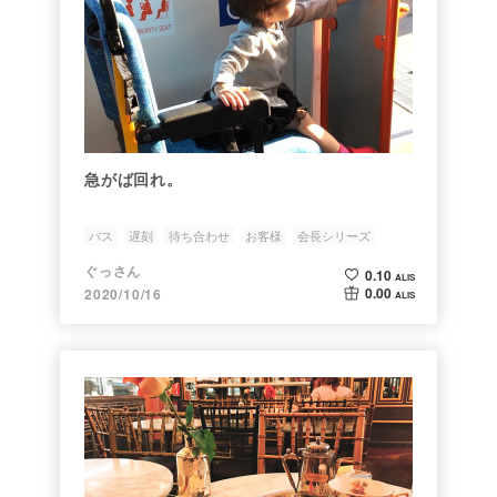
急がば回れ。
バス
遅刻
待ち合わせ
お客様
会長シリーズ
ぐっさん
0.10
ALIS
0.00
2020/10/16
ALIS