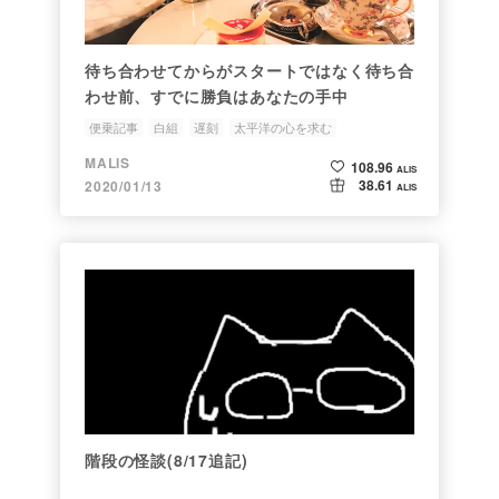
待ち合わせてからがスタートではなく待ち合
わせ前、すでに勝負はあなたの手中
便乗記事
白組
遅刻
太平洋の心を求む
MALIS
108.96
ALIS
38.61
2020/01/13
ALIS
階段の怪談(8/17追記)