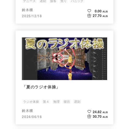
デニーズ
遅刻
接客
焦り
パニック
鈴木穣
0.00
ALIS
27.70
2025/12/18
ALIS
「夏のラジオ体操」
ラジオ体操
第４
無理
寝坊
遅刻
鈴木穣
24.82
ALIS
30.70
2024/06/16
ALIS