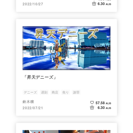
6.30
2022/10/27
ALIS
「昇天デニーズ」
デニーズ
遅刻
商店
焦り
謝罪
鈴木穣
57.58
ALIS
6.30
2022/07/21
ALIS