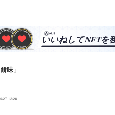
の餅味」
穣
0/27 12:28