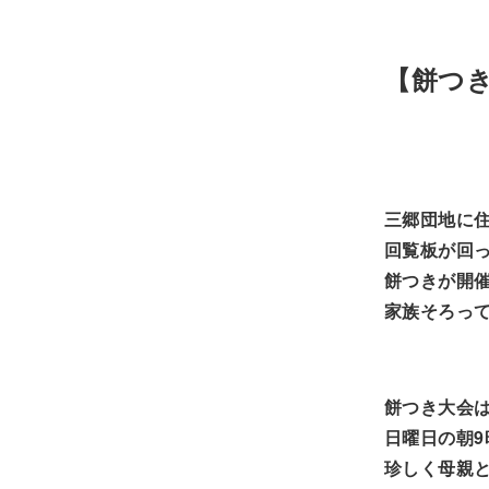
【餅つ
三郷団地に住
回覧板が回
餅つきが開
家族そろっ
餅つき大会
日曜日の朝9
珍しく母親