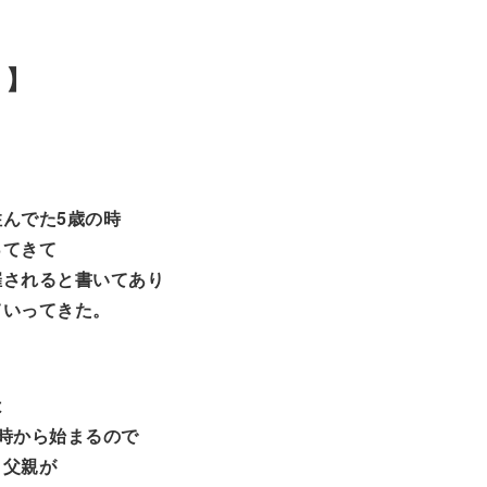
き】
んでた5歳の時
ってきて
催されると書いてあり
ていってきた。
は
時から始まるので
と父親が