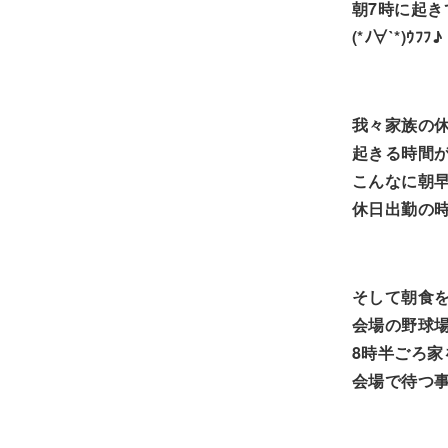
朝7時に起き
(*ﾉ∀`*)ｳﾌﾌ♪
我々家族の
起きる時間が
こんなに朝
休日出勤の
そして朝食
会場の野球場
8時半ごろ家
会場で待つ