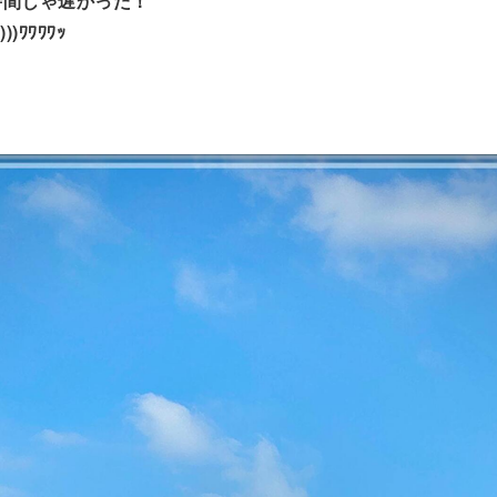
時間じゃ遅かった！
 )))ﾜﾜﾜﾜｯ