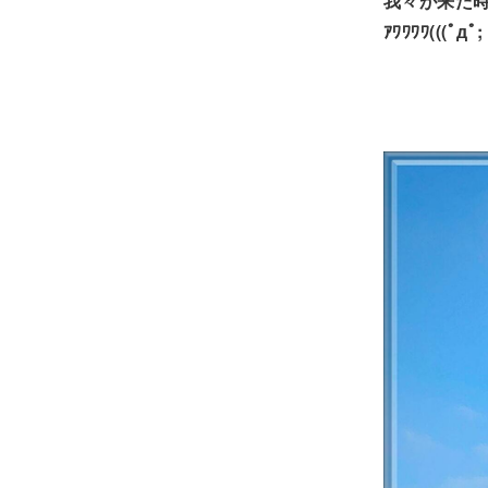
我々が来た
ｱﾜﾜﾜﾜ(((ﾟдﾟ;