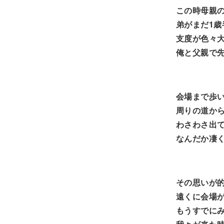
この時母親
弟がまだ1歳
支度が色々
俺と父親で
会場まで歩
周りの道か
わさわさ出
なんだか凄
その思いが
遠くに会場
もうすでに