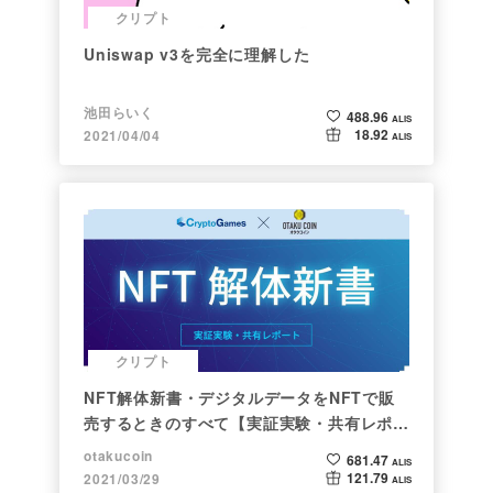
クリプト
Uniswap v3を完全に理解した
池田らいく
488.96
ALIS
18.92
2021/04/04
ALIS
クリプト
NFT解体新書・デジタルデータをNFTで販
売するときのすべて【実証実験・共有レポー
ト】
otakucoin
681.47
ALIS
121.79
2021/03/29
ALIS