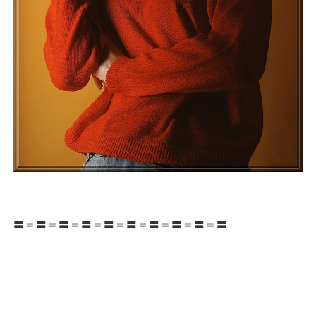
〓＝〓＝〓＝〓＝〓＝〓＝〓＝〓＝〓＝〓