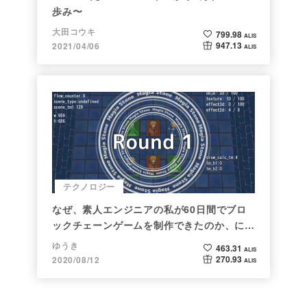
歩み〜
大田コウキ
799.98
ALIS
947.13
2021/04/06
ALIS
テクノロジー
なぜ、素人エンジニアの私が60日間でブロ
ックチェーンゲームを制作できたのか、につ
いて語ってみた
ゆうき
463.31
ALIS
270.93
2020/08/12
ALIS