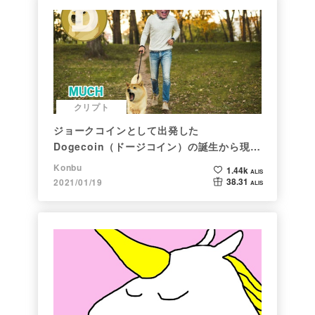
クリプト
ジョークコインとして出発した
Dogecoin（ドージコイン）の誕生から現在
まで。注目される非証券性🐶
Konbu
1.44k
ALIS
38.31
2021/01/19
ALIS