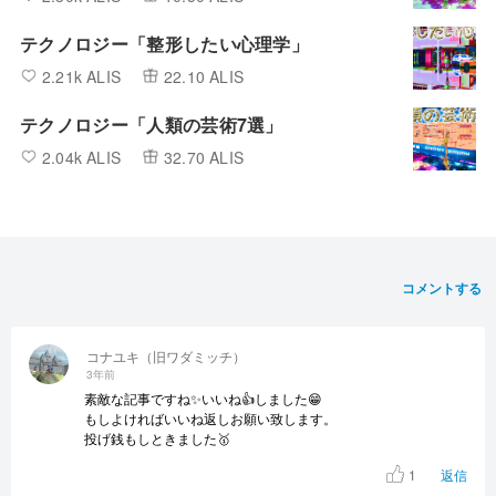
テクノロジー「整形したい心理学」
2.21k ALIS
22.10 ALIS
テクノロジー「人類の芸術7選」
2.04k ALIS
32.70 ALIS
コメントする
コナユキ（旧ワダミッチ）
3年前
素敵な記事ですね✨いいね👍しました😁
もしよければいいね返しお願い致します。
投げ銭もしときました🥇
1
返信