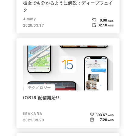
彼女でも分かるように解説：ディープフェイ
ク
Jimmy
0.00
ALIS
32.10
2020/03/17
ALIS
テクノロジー
iOS15 配信開始!!
IMAKARA
393.67
ALIS
7.20
2021/09/23
ALIS