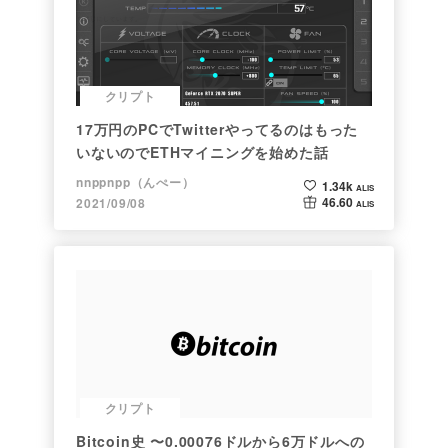
クリプト
17万円のPCでTwitterやってるのはもった
いないのでETHマイニングを始めた話
nnppnpp（んぺー）
1.34k
ALIS
46.60
2021/09/08
ALIS
クリプト
Bitcoin史 〜0.00076ドルから6万ドルへの