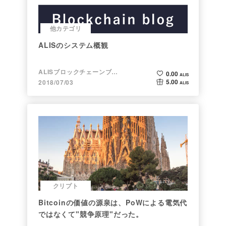
他カテゴリ
ALISのシステム概観
ALISブロックチェーンブログ
0.00
ALIS
5.00
2018/07/03
ALIS
クリプト
Bitcoinの価値の源泉は、PoWによる電気代
ではなくて"競争原理"だった。