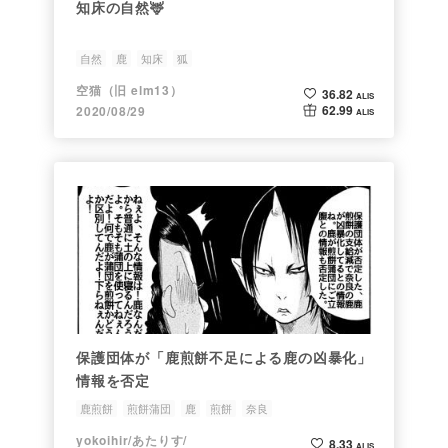
知床の自然🦌
自然
鹿
知床
狐
空猫（旧 elm13）
36.82
ALIS
62.99
2020/08/29
ALIS
保護団体が「鹿煎餅不足による鹿の凶暴化」
情報を否定
鹿煎餅
煎餅蒲団
鹿
煎餅
奈良
yokoihir/あたりす/
8.33
ALIS