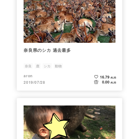
奈良県のシカ 過去最多
奈良
鹿
シカ
動物
aron
16.79
ALIS
0.00
2019/07/28
ALIS