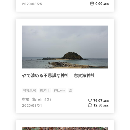
0.00
2020/03/25
ALIS
砂で清める不思議な神社 志賀海神社
神社仏閣
御朱印
神社elm
鹿
空猫（旧 elm13）
76.07
ALIS
12.50
2020/03/01
ALIS