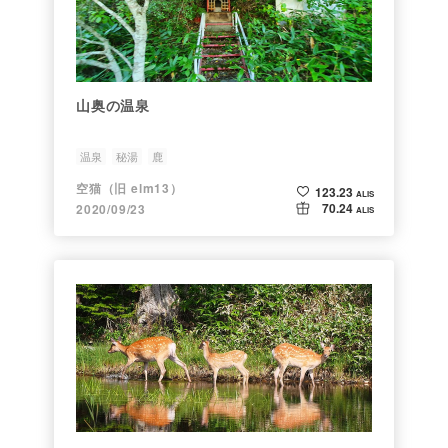
山奥の温泉
温泉
秘湯
鹿
空猫（旧 elm13）
123.23
ALIS
70.24
2020/09/23
ALIS