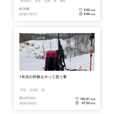
修学旅行
奈良
京都
鹿
舞妓
鈴木穣
4.05
ALIS
9.60
2023/10/12
ALIS
1年目の狩猟をやって思う事
狩猟
北海道
鹿
MetaFuku
192.41
ALIS
67.50
2022/03/21
ALIS