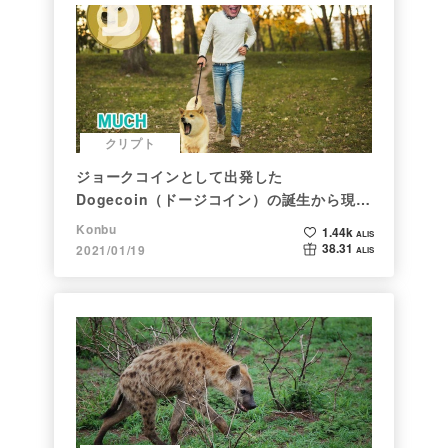
クリプト
ジョークコインとして出発した
Dogecoin（ドージコイン）の誕生から現在
まで。注目される非証券性🐶
Konbu
1.44k
ALIS
38.31
2021/01/19
ALIS