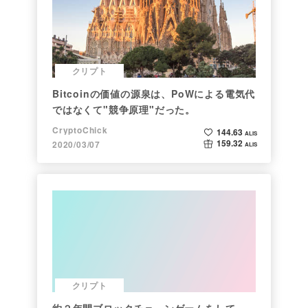
クリプト
Bitcoinの価値の源泉は、PoWによる電気代
ではなくて"競争原理"だった。
CryptoChick
144.63
ALIS
159.32
2020/03/07
ALIS
クリプト
約２年間ブロックチェ－ンゲームをして