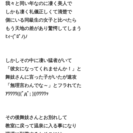
我々と同い年なのに凄く美人で
しかも凄く礼儀正しくて清楚で
側にいる同級生の女子と比べたら
もう天地の差があり驚愕してしまう
ﾋｨｰ(ﾟﾛﾟﾉ)ﾉ
しかしその中に凄い猛者がいて
「彼女になってくれませんか！」と
舞妓さんに言った子がいたが速攻
「無理言わんでな～」とフラれてた
ｱﾜﾜﾜﾜ(((ﾟдﾟ; )))ﾜﾜﾜﾜｯ
その後舞妓さんとお別れして
教室に戻って温泉に入る事になり