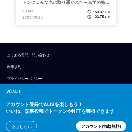
トンに…みな光に取り憑かれた～光学の発展
～
KTAG
153.37
ALIS
23.75
2021/09/25
ALIS
よくある質問・問い合わせ
利用規約
プライバシーポリシー
公式アナウンス
技術ブログ
アカウント登録でALISを楽しもう！
いいね、記事投稿でトークンやNFTを獲得できます
API
運営会社
アカウント作成(無料)
今はしない