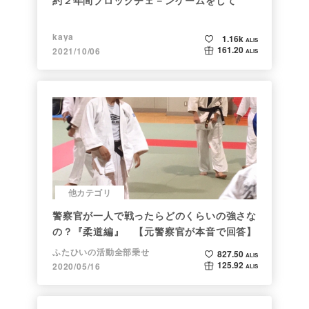
kaya
1.16k
ALIS
161.20
2021/10/06
ALIS
他カテゴリ
警察官が一人で戦ったらどのくらいの強さな
の？『柔道編』 【元警察官が本音で回答】
ふたひいの活動全部乗せ
827.50
ALIS
125.92
2020/05/16
ALIS