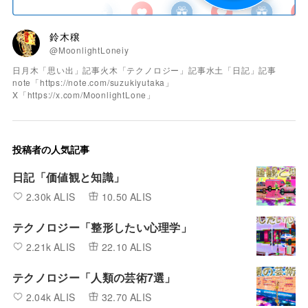
鈴木穣
@MoonlightLoneiy
日月木「思い出」記事火木「テクノロジー」記事水土「日記」記事
note「https://note.com/suzukiyutaka」
X「https://x.com/MoonlightLone」
投稿者の人気記事
日記「価値観と知識」
2.30k ALIS
10.50 ALIS
テクノロジー「整形したい心理学」
2.21k ALIS
22.10 ALIS
テクノロジー「人類の芸術7選」
2.04k ALIS
32.70 ALIS