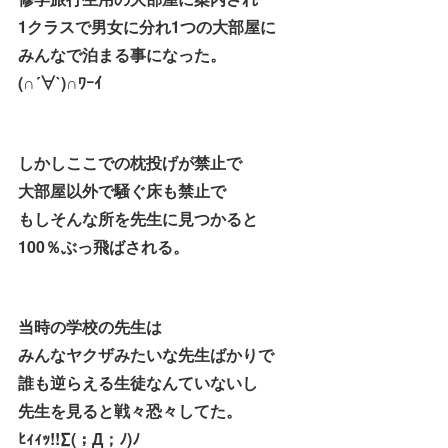
1クラスで男女に分れ1つの大部屋に
みんなで泊まる事になった。
(∩´∀`)∩ﾜｰｲ
しかしここでの枕投げが禁止で
大部屋以外で騒ぐ床も禁止で
もしそんな所を先生に見つかると
100％ぶっ飛ばされる。
当時の学校の先生は
みんなヤクザみたいな先生ばかりで
誰も逆らえる生徒なんていないし
先生を見ると戦々恐々してた。
ﾋｨｨｯ!!∑(；Д；ﾉ)ﾉ