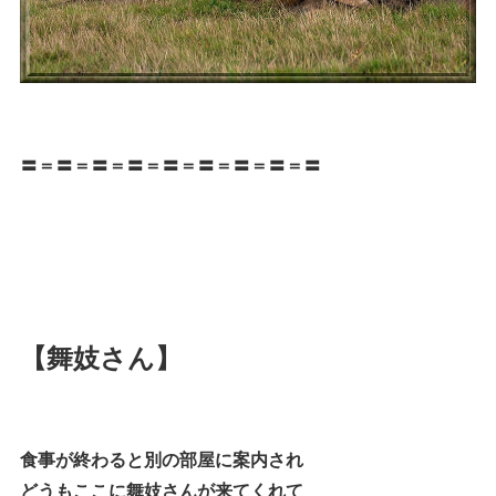
〓＝〓＝〓＝〓＝〓＝〓＝〓＝〓＝〓
【舞妓さん】
食事が終わると別の部屋に案内され
どうもここに舞妓さんが来てくれて