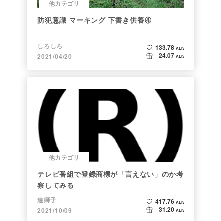
他カテゴリ
防犯意識 マーキング 下書き供養④
しろしろ
133.78
ALIS
24.07
2021/04/20
ALIS
他カテゴリ
テレビ番組で登録商標が「言えない」のか考
察してみる
連獅子
417.76
ALIS
31.20
2021/10/09
ALIS