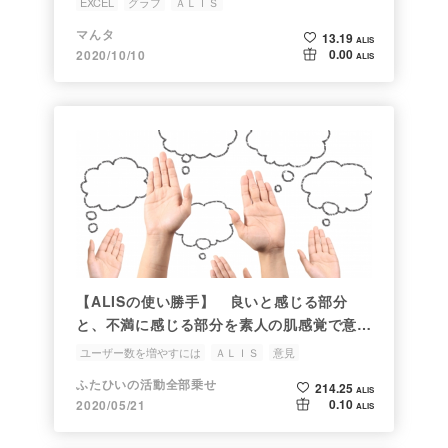
EXCEL
グラフ
ＡＬＩＳ
マんタ
13.19
ALIS
0.00
2020/10/10
ALIS
【ALISの使い勝手】 良いと感じる部分
と、不満に感じる部分を素人の肌感覚で意見
します。
ユーザー数を増やすには
ＡＬＩＳ
意見
ふたひいの活動全部乗せ
214.25
ALIS
0.10
2020/05/21
ALIS