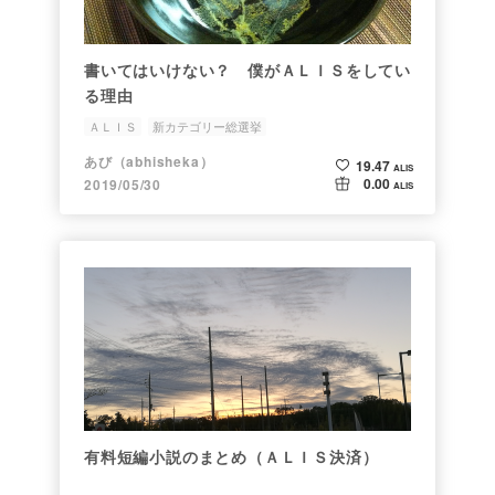
書いてはいけない？ 僕がＡＬＩＳをしてい
る理由
ＡＬＩＳ
新カテゴリー総選挙
あび（abhisheka）
19.47
ALIS
0.00
2019/05/30
ALIS
有料短編小説のまとめ（ＡＬＩＳ決済）