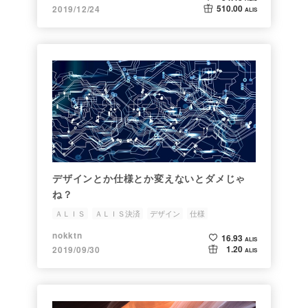
510.00
2019/12/24
ALIS
デザインとか仕様とか変えないとダメじゃ
ね？
ＡＬＩＳ
ＡＬＩＳ決済
デザイン
仕様
トークンエコノミー
nokktn
16.93
ALIS
1.20
2019/09/30
ALIS