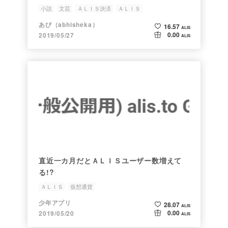
小説
文芸
ＡＬＩＳ決済
ＡＬＩＳ
新カテゴリー総選挙
あび（abhisheka）
16.57
ALIS
0.00
2019/05/27
ALIS
直近一カ月だとＡＬＩＳユーザー数増えて
る!?
ＡＬＩＳ
仮想通貨
少年アプリ
28.07
ALIS
0.00
2019/05/20
ALIS