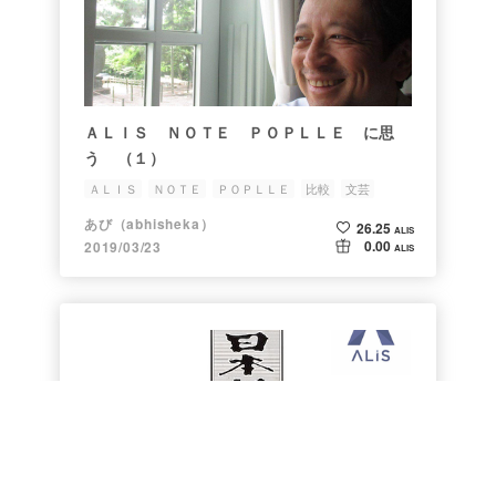
ＡＬＩＳ ＮＯＴＥ ＰＯＰＬＬＥ に思
う （１）
ＡＬＩＳ
ＮＯＴＥ
ＰＯＰＬＬＥ
比較
文芸
あび（abhisheka）
26.25
ALIS
0.00
2019/03/23
ALIS