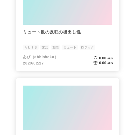
ミュート数の反映の後出し性
ＡＬＩＳ
文芸
相性
ミュート
ロジック
あび（abhisheka）
0.00
ALIS
0.00
2020/02/27
ALIS