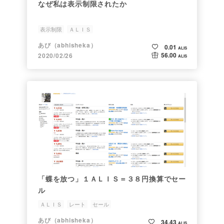
なぜ私は表示制限されたか
表示制限
ＡＬＩＳ
あび（abhisheka）
0.01
ALIS
56.00
2020/02/26
ALIS
「蝶を放つ」１ＡＬＩＳ＝３８円換算でセー
ル
ＡＬＩＳ
レート
セール
あび（abhisheka）
34.43
ALIS