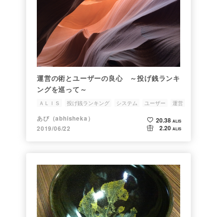
運営の術とユーザーの良心 ～投げ銭ランキ
ングを巡って～
ＡＬＩＳ
投げ銭ランキング
システム
ユーザー
運営
あび（abhisheka）
20.38
ALIS
2.20
2019/06/22
ALIS