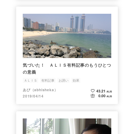
気づいた！ ＡＬＩＳ有料記事のもうひとつ
の意義
ＡＬＩＳ
有料記事
お誘い
効果
あび（abhisheka）
43.21
ALIS
0.00
2019/04/14
ALIS