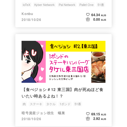
IoTeX
Kyber Network
Pal Network
Pallet One
51番
Konbu
64.34
ALIS
0.00
2018/10/26
ALIS
【食べジョシ＃12 東三国】肉が死ぬほど食
いたい時あるよね！？
肉
ステーキ
タケル
1ポンド
51番
暗号資産ジョシ校生 蟻巣
69.15
ALIS
2.92
2018/10/26
ALIS