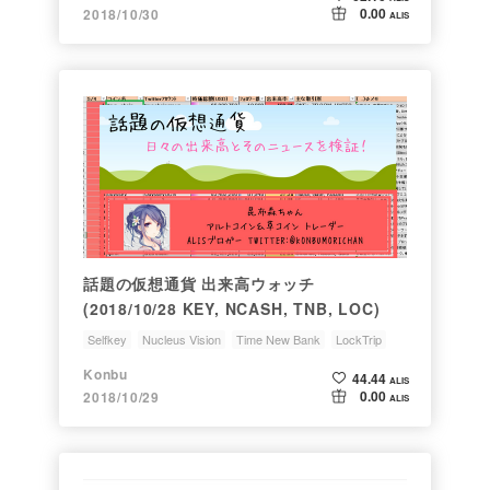
0.00
2018/10/30
ALIS
話題の仮想通貨 出来高ウォッチ
(2018/10/28 KEY, NCASH, TNB, LOC)
Selfkey
Nucleus Vision
Time New Bank
LockTrip
51番
Konbu
44.44
ALIS
0.00
2018/10/29
ALIS