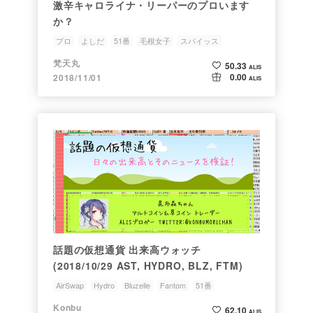
激辛キャロライナ・リーパーのプロいます
か？
プロ
よしだ
51番
毛根女子
スパイッス
梵天丸
50.33
ALIS
0.00
2018/11/01
ALIS
話題の仮想通貨 出来高ウォッチ
(2018/10/29 AST, HYDRO, BLZ, FTM)
AirSwap
Hydro
Bluzelle
Fantom
51番
Konbu
62.10
ALIS