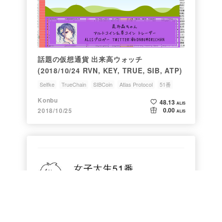
話題の仮想通貨 出来高ウォッチ
(2018/10/24 RVN, KEY, TRUE, SIB, ATP)
Selfke
TrueChain
SIBCoin
Atlas Protocol
51番
Konbu
48.13
ALIS
0.00
2018/10/25
ALIS