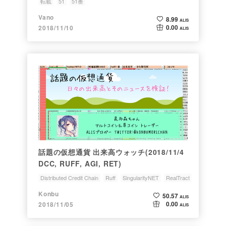
転載
51
51番
Vano
8.99
ALIS
0.00
2018/11/10
ALIS
話題の仮想通貨 出来高ウォッチ(2018/11/4
DCC, RUFF, AGI, RET)
Distributed Credit Chain
Ruff
SingularityNET
RealTract
51番
Konbu
50.57
ALIS
0.00
2018/11/05
ALIS