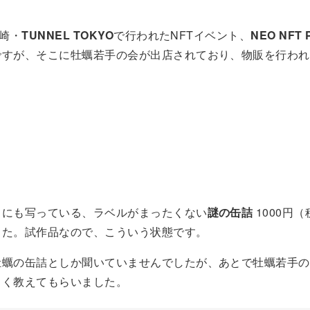
大崎・
TUNNEL TOKYO
で行われたNFTイベント、
NEO NFT 
ですが、そこに牡蠣若手の会が出店されており、物販を行われ
トにも写っている、ラベルがまったくない
謎の缶詰
1000円
した。試作品なので、こういう状態です。
牡蠣の缶詰としか聞いていませんでしたが、あとで牡蠣若手の
しく教えてもらいました。