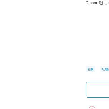
Discordは
牡蠣
牡蠣