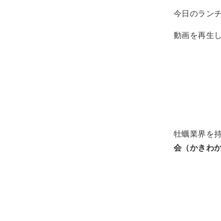
今日のラン
動画を再生
牡蠣業界を
会（かきわ