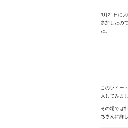
3月31日に
参加したの
た。
このツイー
入してみま
その場では
ちさん
に詳