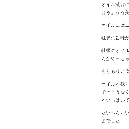
オイル漬け
けるような
オイルには
牡蠣の旨味
牡蠣のオイ
んがめっち
もりもりと
オイルが残
できそうな
かいっぱい
たいへんお
までした。