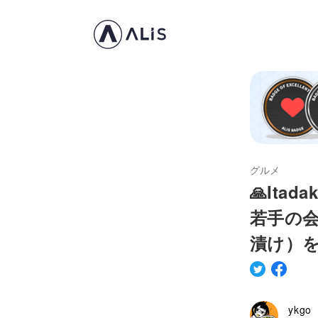
グルメ
🙏Ita
若手の
漬け）
ykgo