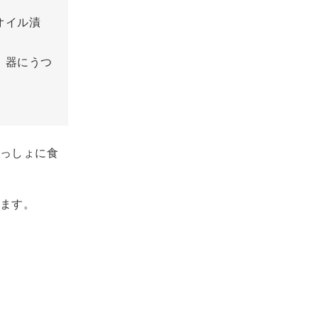
オイル漬
、器にうつ
っしょに食
ます。