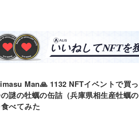
dakimasu Man🙏 1132 NFTイベントで
会の謎の牡蠣の缶詰（兵庫県相生産牡蠣
を食べてみた