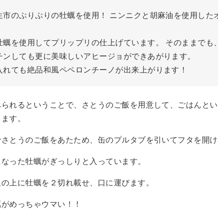
生市のぷりぷりの牡蠣を使用！ ニンニクと胡麻油を使用した
牡蠣を使用してプリップリの仕上げています。 そのままでも
チンしても更に美味しいアヒージョができあがります。
入れても絶品和風ペペロンチーノが出来上がります！
べられるということで、さとうのご飯を用意して、ごはんとい
します。
でさとうのご飯をあたため、缶のプルタブを引いてフタを開け
になった牡蠣がぎっしりと入っています。
飯の上に牡蠣を２切れ載せ、口に運びます。
蠣がめっちゃウマい！！