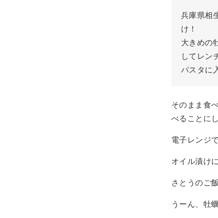
兵庫県相
け！
大きめの
してレン
パスタに
そのまま食
べることに
電子レンジ
オイル漬け
さとうのご
うーん、牡