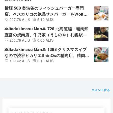
横顔 500 奥渋谷のフィッシュバーガー専門
店、ペスカリコの絶品サメバーガーをWoltで
227.78 ALIS
5.10 ALIS
デリバリーして食べてみた
🙏Itadakimasu Man🙏 726 北海道編：精肉卸
直営の焼肉店、牛乃家（うしのや）札幌駅北
200.76 ALIS
0.00 ALIS
口店の満腹ランチ定食を店内で食べてみた
🙏Itadakimasu Man🙏 1398 クリスマスイブ
なので渋谷ヒカリエShinQsの精肉店、精肉あ
169.42 ALIS
0.10 ALIS
づまの四国匠どりローストチキンレッグ（醤
油）を買って食べてみた
コメントする