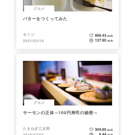
グルメ
バターをつくってみた
モミジ
906.43
ALIS
127.90
2021/02/18
ALIS
グルメ
サーモンの正体～100円寿司の秘密～
たまねぎ三太郎
304.60
ALIS
6.44
2019/07/06
ALIS